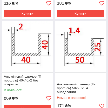
116
181
₴/м
₴/м
Купити
Купити
Алюмінієвий швелер (П-
профіль) 40х40х2 без
покриття
Алюмінієвий швелер (П-
профіль) 50х25х1.4
В наявності
анодований
269
Немає в наявності
₴/м
171
₴/м