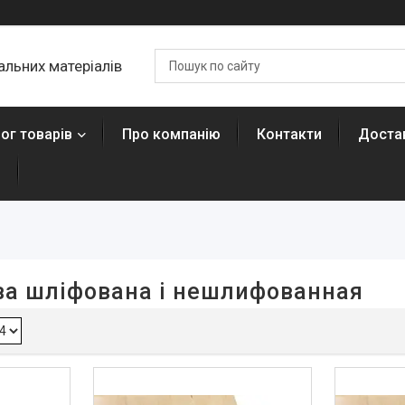
льних матеріалів
ог товарів
Про компанію
Контакти
Достав
н
ва шліфована і нешлифованная