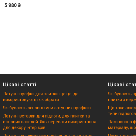
5 980 ₴
Цікаві статті
Цікаві ста
Латунні профілі для плитки: що це, де
Які бувають п
використовують і як обрати
плитки з нерж
Які бувають основні типи латунних профілів
Що таке алюмі
типи підлогов
Латунні вставки для підлоги, для плитки та
стінових панелей. Якы переваги використання
Ламінована ф
для декору інтерʼєрів
матеріалу, що
Латунні чи алюмінієві профілі: що краще для
Чому так попу