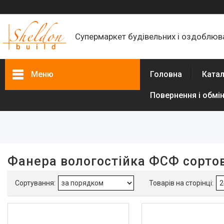
Супермаркет будівельних і оздоблюва
Меню
Головна
Катал
Повернення і обмі
Фільтри
Ціна
Наявність
Фанера вологостійка ФСФ сорто
В наявності
21