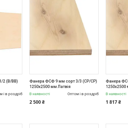
/2 (B/BB)
Фанера ФСФ 9 мм сорт 3/3 (CP/CР)
Фанера ФСФ
1250х2500 мм Латвія
1250х2500 
м і в роздріб
В наявності
Оптом і в роздріб
В наявності
2 500 ₴
1 817 ₴