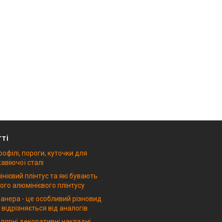
тті
рофілі, пороги, куточки для
авіючої сталі
нієвий плінтус та які бувають
ого алюмінієвого плінтусу
анера - це особливий різновид
 відрізняється від аналогів
лярні декоративні накладні