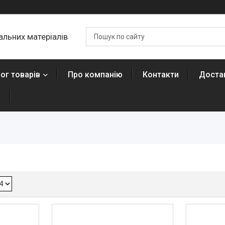
льних матеріалів
ог товарів
Про компанію
Контакти
Достав
н