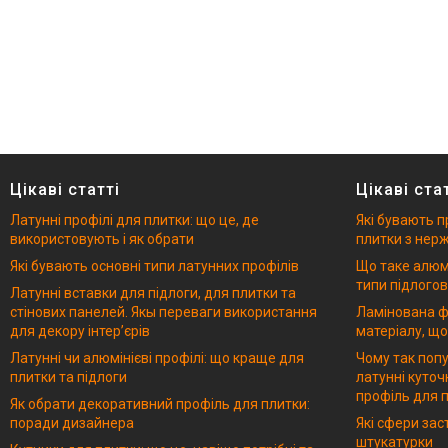
Цікаві статті
Цікаві ста
Латунні профілі для плитки: що це, де
Які бувають п
використовують і як обрати
плитки з нерж
Які бувають основні типи латунних профілів
Що таке алюмі
типи підлогов
Латунні вставки для підлоги, для плитки та
стінових панелей. Якы переваги використання
Ламінована ф
для декору інтерʼєрів
матеріалу, що
Латунні чи алюмінієві профілі: що краще для
Чому так попу
плитки та підлоги
латунні куточ
профіль для п
Як обрати декоративний профіль для плитки:
поради дизайнера
Які сфери за
штукатурки