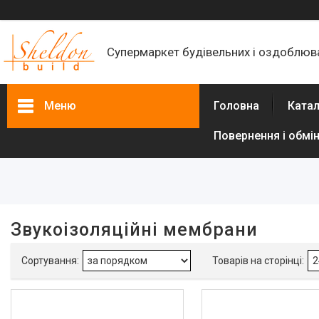
Супермаркет будівельних і оздоблюва
Меню
Головна
Катал
Повернення і обмі
Фільтри
Ціна
Наявність
Звукоізоляційні мембрани
В наявності
4