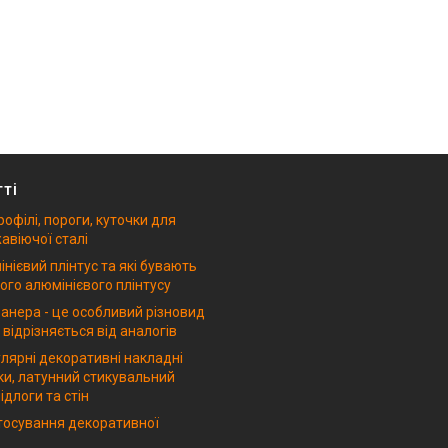
тті
рофілі, пороги, куточки для
авіючої сталі
нієвий плінтус та які бувають
ого алюмінієвого плінтусу
анера - це особливий різновид
 відрізняється від аналогів
лярні декоративні накладні
ки, латунний стикувальний
ідлоги та стін
стосування декоративної