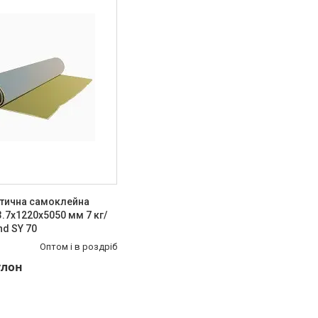
стична самоклейна
.7х1220х5050 мм 7 кг/
nd SY 70
Оптом і в роздріб
улон