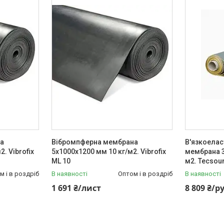
а
Вібромпферна мембрана
В'язкоела
. Vibrofix
5х1000х1200 мм 10 кг/м2. Vibrofix
мембрана 3
ML 10
м2. Tecsou
м і в роздріб
В наявності
Оптом і в роздріб
В наявності
1 691 ₴/лист
8 809 ₴/р