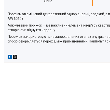
Опис
Профіль алюмінієвий декоративний однорівневий, гладкий, з п
AW 6060).
Алюмінієвий поріжок — це важливий елемент інтер'єру квартир
створюючи відчуття кордону.
Порожок використовують на завершальних етапах внутрішнього 
спосіб оформляється перехід між приміщеннями. Найпопулярніші