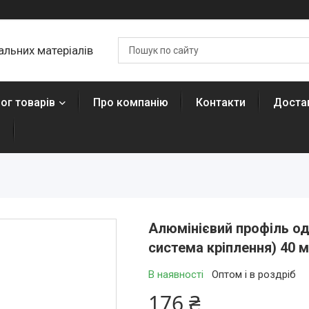
льних матеріалів
ог товарів
Про компанію
Контакти
Достав
н
Алюмінієвий профіль од
система кріплення) 40 м
В наявності
Оптом і в роздріб
176 ₴