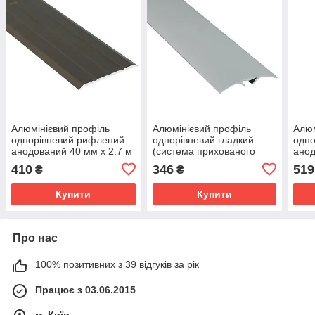
Алюмінієвий профіль
Алюмінієвий профіль
Алюм
однорівневий рифлений
однорівневий гладкий
одно
анодований 40 мм х 2.7 м
(система прихованого
анод
бронза
кріплення) анодований 40
брон
410
346
519
₴
₴
мм х 1.8 м срібло
Купити
Купити
Про нас
100% позитивних з 39 відгуків за рік
Працює з 03.06.2015
м. Київ