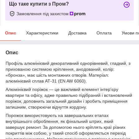
Що таке купити з Пром?
Замовлення під захистом
Опис
Характеристики
Доставка
Оплата
Умови п
Опис
Профіль алюмінієвий декоративний однорівневий, гладкий, з
прихованою системою кріплення, анодований, колір:
«бронза», має шість монтажних отворів. Матеріал:
алюмінієвий сплав АТ-31 (EN AW 6060).
Алюмінієвий поріжок — це важливий елемент інтер'єру
квартири та офісу, адже правильно підібраний і встановлений
поріжок, доповнить загальний дизайн і зробить приміщення
затишним, створюючи відчуття кордону.
Порожок використовують на завершальних етапах
внутрішнього оброблення, як фінальний штрих, який
завершує ремонт. За допомогою нього кріплять краї різних
покриттів між собою, у такий спосіб оформляється перехід
між приміщеннями. Найпопулярнішими є поріжки з алюмінію,