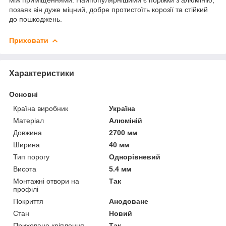
позаяк він дуже міцний, добре протистоїть корозії та стійкий
до пошкоджень.
Приховати
Характеристики
Основні
Країна виробник
Україна
Матеріал
Алюміній
Довжина
2700 мм
Ширина
40 мм
Тип порогу
Однорівневий
Висота
5.4 мм
Монтажні отвори на
Так
профілі
Покриття
Анодоване
Стан
Новий
Приховане кріплення
Так