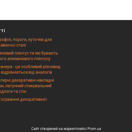
тті
рофілі, пороги, куточки для
авіючої сталі
нієвий плінтус та які бувають
ого алюмінієвого плінтусу
анера - це особливий різновид
 відрізняється від аналогів
лярні декоративні накладні
ки, латунний стикувальний
ідлоги та стін
стосування декоративної
Сайт створений на маркетплейсі
Prom.ua