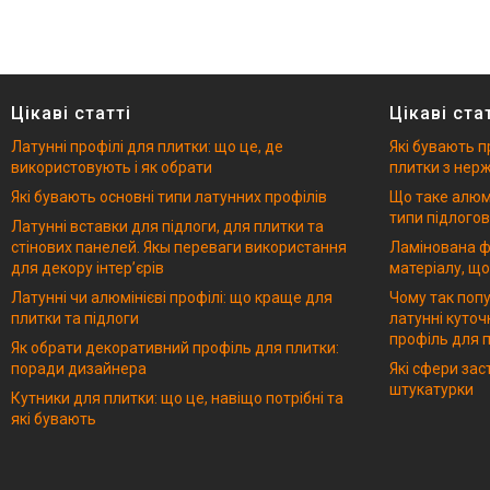
Цікаві статті
Цікаві ста
Латунні профілі для плитки: що це, де
Які бувають п
використовують і як обрати
плитки з нерж
Які бувають основні типи латунних профілів
Що таке алюмі
типи підлогов
Латунні вставки для підлоги, для плитки та
стінових панелей. Якы переваги використання
Ламінована ф
для декору інтерʼєрів
матеріалу, що
Латунні чи алюмінієві профілі: що краще для
Чому так попу
плитки та підлоги
латунні куточ
профіль для п
Як обрати декоративний профіль для плитки:
поради дизайнера
Які сфери за
штукатурки
Кутники для плитки: що це, навіщо потрібні та
які бувають