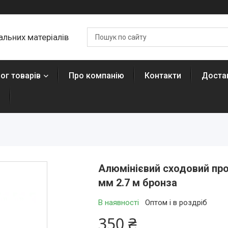
льних матеріалів
ог товарів
Про компанію
Контакти
Достав
н
Алюмінієвий сходовий про
мм 2.7 м бронза
В наявності
Оптом і в роздріб
350 ₴