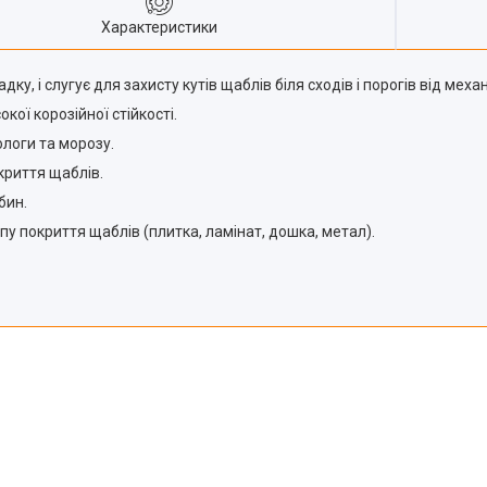
Характеристики
ку, і слугує для захисту кутів щаблів біля сходів і порогів від мех
кої корозійної стійкості.
логи та морозу.
криття щаблів.
бин.
у покриття щаблів (плитка, ламінат, дошка, метал).