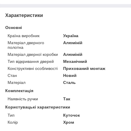
Характеристики
Основні
Країна виробник
Україна
Матеріал дверного
Алюміній
полотна
Матеріал дверної коробки
Алюміній
Тип відкривання дверей
Механічний
Конструктивні особливості
Прихований монтаж
Стан
Новий
Матеріал
Сталь
Комплектація
Наявність ручки
Так
Користувацькi характеристики
Тип
Куточок
Колір
Хром