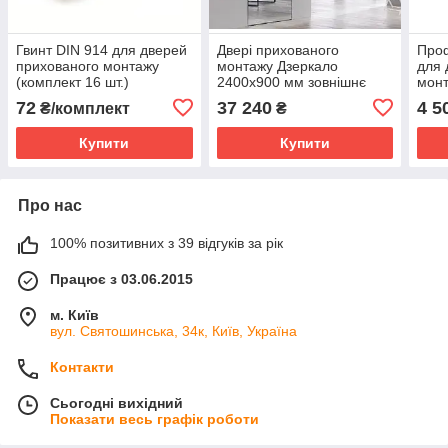
Гвинт DIN 914 для дверей
Двері прихованого
Проф
прихованого монтажу
монтажу Дзеркало
для 
(комплект 16 шт.)
2400х900 мм зовнішнє
мон
відкривання
72
37 240
4 5
₴/комплект
₴
Купити
Купити
Про нас
100% позитивних з 39 відгуків за рік
Працює з 03.06.2015
м. Київ
вул. Святошинська, 34к, Київ, Україна
Контакти
Сьогодні вихідний
Показати весь графік роботи