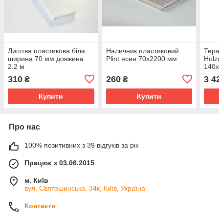
Лиштва пластикова біла
Наличник пластиковий
Тера
ширина 70 мм довжина
Plint ясен 70х2200 мм
Holz
2.2 м
140х
310
260
3 4
₴
₴
Купити
Купити
Про нас
100% позитивних з 39 відгуків за рік
Працює з 03.06.2015
м. Київ
вул. Святошинська, 34к, Київ, Україна
Контакти