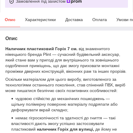
Замовлення під захистом
Опис
Характеристики
Доставка
Оплата
Умови п
Опис
Наличник пластиковий Горіх 7 см.
від знаменитого
німецького бренда Plint — сучасний будівельний аксесуар,
який стане вам у пригоді для внутрішнього та зовнішнього
оздоблення приміщень, що дає змогу приховати монтажні
проміжки дверних конструкцій, віконних рам та інших прорізів.
Оскільки матеріалом для цього виробу, виготовленого за
технологіями останнього покоління, став спінений ПВХ, виріб
може пишатися безліччю своїх позитивних особливостей:
чудовою стійкістю до механічних пошкоджень —
щільну полімерну поверхню матеріалу подряпати або
деформувати вкрай складно;
немає гігроскопічності та здатності до гниття — такі
властивості дають змогу успішно застосовувати
пластиковий
наличник Горіх для вулиці,
де йому не