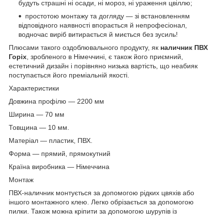
будуть страшні ні осади, ні мороз, ні ураження цвіллю;
простотою монтажу та догляду — зі встановленням
відповідного наявності впорається й непрофесіонал,
водночас виріб витирається й миється без зусиль!
Плюсами такого оздоблювального продукту, як
наличник ПВХ
Горіх
, зробленого в Німеччині, є також його приємний,
естетичний дизайн і порівняно низька вартість, що неабияк
поступається його преміальній якості.
Характеристики
Довжина профілю — 2200 мм
Ширина — 70 мм
Товщина — 10 мм.
Матеріал — пластик, ПВХ.
Форма — прямий, прямокутний
Країна виробника — Німеччина
Монтаж
ПВХ-наличник монтується за допомогою рідких цвяхів або
іншого монтажного клею. Легко обрізається за допомогою
пилки. Також можна кріпити за допомогою шурупів із