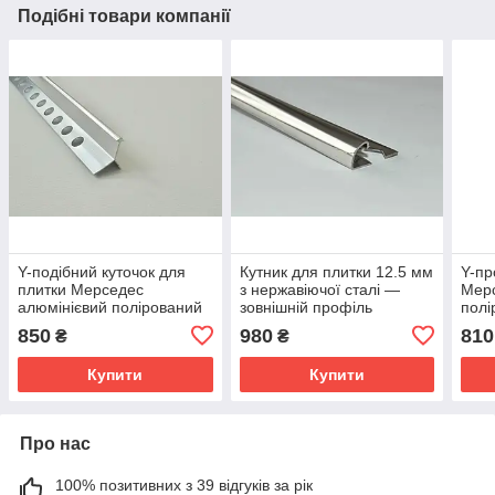
Подібні товари компанії
Y-подібний куточок для
Кутник для плитки 12.5 мм
Y-пр
плитки Мерседес
з нержавіючої сталі —
Мерс
алюмінієвий полірований
зовнішній профіль
полі
Cezar 10 мм 2.5 м ZW10
Pawotex STR12, 2.5 м
LIP
850
980
810
₴
₴
Купити
Купити
Про нас
100% позитивних з 39 відгуків за рік