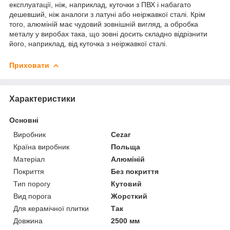
експлуатації, ніж, наприклад, куточки з ПВХ і набагато
дешевший, ніж аналоги з латуні або неіржавкої сталі. Крім
того, алюміній має чудовий зовнішній вигляд, а обробка
металу у виробах така, що зовні досить складно відрізнити
його, наприклад, від куточка з неіржавкої сталі.
Приховати
Характеристики
Основні
Виробник
Cezar
Країна виробник
Польща
Матеріал
Алюміній
Покриття
Без покриття
Тип порогу
Кутовий
Вид порога
Жорсткий
Для керамічної плитки
Так
Довжина
2500 мм