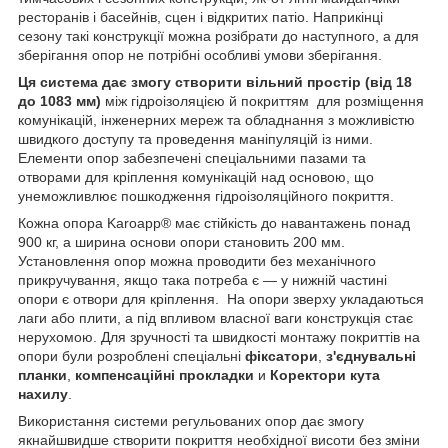
ресторанів і басейнів, сцен і відкритих патіо. Наприкінці
сезону такі конструкції можна розібрати до наступного, а для
зберігання опор не потрібні особливі умови зберігання.
Ця система дає змогу створити вільний простір (від 18
до 1083 мм)
між гідроізоляцією й покриттям для розміщення
комунікацій, інженерних мереж та обладнання з можливістю
швидкого доступу та проведення маніпуляцій із ними.
Елементи опор забезпечені спеціальними пазами та
отворами для кріплення комунікацій над основою, що
унеможливлює пошкодження гідроізоляційного покриття.
Кожна опора Karoapp® має стійкість до навантажень понад
900 кг, а ширина основи опори становить 200 мм.
Установлення опор можна проводити без механічного
прикручування, якщо така потреба є — у нижній частині
опори є отвори для кріплення. На опори зверху укладаються
лаги або плити, а під впливом власної ваги конструкція стає
нерухомою. Для зручності та швидкості монтажу покриттів на
опори були розроблені спеціальні
фіксатори
,
з'єднувальні
планки
,
компенсаційні прокладки
и
Коректори кута
нахилу
.
Використання системи регульованих опор дає змогу
якнайшвидше створити покриття необхідної висоти без зміни