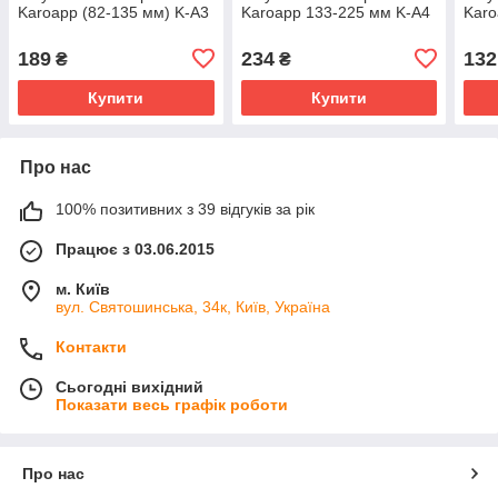
Karoapp (82-135 мм) K-A3
Karoapp 133-225 мм K-A4
Karo
189
234
132
₴
₴
Купити
Купити
Про нас
100% позитивних з 39 відгуків за рік
Працює з 03.06.2015
м. Київ
вул. Святошинська, 34к, Київ, Україна
Контакти
Сьогодні вихідний
Показати весь графік роботи
Про нас