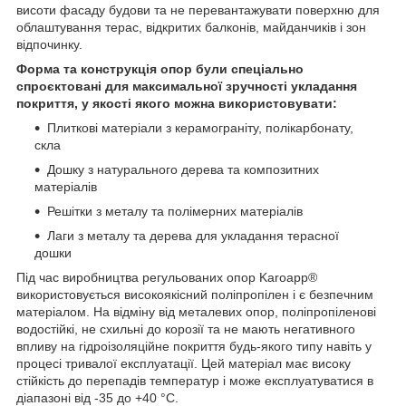
висоти фасаду будови та не перевантажувати поверхню для
облаштування терас, відкритих балконів, майданчиків і зон
відпочинку.
Форма та конструкція опор були спеціально
спроєктовані для максимальної зручності укладання
покриття, у якості якого можна використовувати:
Плиткові матеріали з керамограніту, полікарбонату,
скла
Дошку з натурального дерева та композитних
матеріалів
Решітки з металу та полімерних матеріалів
Лаги з металу та дерева для укладання терасної
дошки
Під час виробництва регульованих опор Karoapp®
використовується високоякісний поліпропілен і є безпечним
матеріалом. На відміну від металевих опор, поліпропіленові
водостійкі, не схильні до корозії та не мають негативного
впливу на гідроізоляційне покриття будь-якого типу навіть у
процесі тривалої експлуатації. Цей матеріал має високу
стійкість до перепадів температур і може експлуатуватися в
діапазоні від -35 до +40 °C.