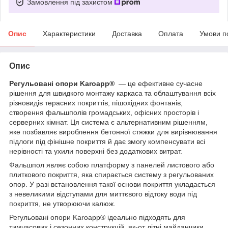
Замовлення під захистом
Опис
Характеристики
Доставка
Оплата
Умови п
Опис
Регульовані опори
Karoapp®
— це ефективне сучасне
рішення для швидкого монтажу каркаса та облаштування всіх
різновидів терасних покриттів, пішохідних фонтанів,
створення фальшполів громадських, офісних просторів і
серверних кімнат. Ця система є альтернативним рішенням,
яке позбавляє вироблення бетонної стяжки для вирівнювання
підлоги під фінішне покриття й дає змогу компенсувати всі
нерівності та ухили поверхні без додаткових витрат.
Фальшпол являє собою платформу з панелей листового або
плиткового покриття, яка спирається систему з регульованих
опор. У разі встановлення такої основи покриття укладається
з невеликими відступами для миттєвого відтоку води під
покриття, не утворюючи калюж.
Регульовані опори Karoapp® ідеально підходять для
тимчасових і сезонних конструкцій, як-от літні майданчики