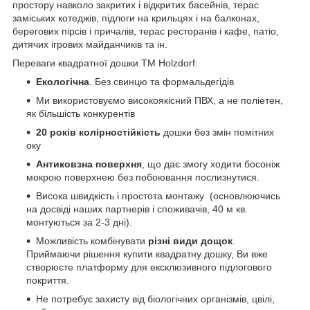
простору навколо закритих і відкритих басейнів, терас
заміських котеджів, підлоги на крильцях і на балконах,
берегових пірсів і причалів, терас ресторанів і кафе, патіо,
дитячих ігрових майданчиків та ін.
Переваги квадратної дошки ТМ Holzdorf:
Екологічна
. Без свинцю та формальдегідів
Ми використовуємо високоякісний ПВХ, а не поліетен,
як більшість конкурентів
20 років колірностійкість
дошки без змін помітних
оку
Антиковзна поверхня
, що дає змогу ходити босоніж
мокрою поверхнею без побоювання послизнутися.
Висока швидкість і простота монтажу (основлюючись
на досвіді наших партнерів і споживачів, 40 м кв.
монтуються за 2-3 дні).
Можливість комбінувати
різні види дощок
.
Приймаючи рішення купити квадратну дошку, Ви вже
створюєте платформу для ексклюзивного підлогового
покриття.
Не потребує захисту від біологічних організмів, цвілі,