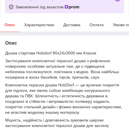
Замовлення під захистом
Опис
Характеристики
Доставка
Оплата
Умови п
Опис
Дошка стартова Holzdorf 80х24х3000 мм Класик
Застосування композитної терасної дошки з рифленою
поверхнею особливо актуальне там, де є підвищена
небезпека послизнутися, пов'язана з водою. Вона найбільш
поширена в зонах басейнів, пірсів, причалів, саун.
Композитна терасна дошка HolzDorf — це вуличне покриття
для підлоги, яке являє собою комбінацію натурального
дерева та ПВХ. Шляхетність і естетичність деревини в
поєднанні зі стійкістю і витривалістю полімеру надають
покриттю стильний дизайн і фізико-механічні характеристики,
не властиві жодному іншому матеріалу.
Міцність, надійність і довговічність зумовили широке
застосування композитної терасної дошки для застилу