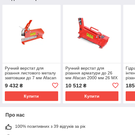
Ручний верстат для
Ручний верстат для
Гідр
різання листового металу
різання арматури до 26
інте
завтовшки до 7 мм Afacan
мм Afacan 2000 мм 26 МX
різа
3R7
мм 
9 432
10 512
185
₴
₴
Купити
Купити
Про нас
100% позитивних з 39 відгуків за рік