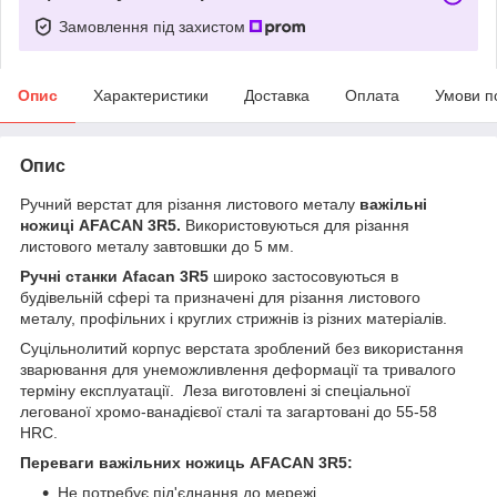
Замовлення під захистом
Опис
Характеристики
Доставка
Оплата
Умови п
Опис
Ручний верстат для різання листового металу
важільні
ножиці AFACAN 3R5.
Використовуються для різання
листового металу завтовшки до 5 мм.
Ручні станки Afacan 3R5
широко застосовуються в
будівельній сфері та призначені для різання листового
металу, профільних і круглих стрижнів із різних матеріалів.
Суцільнолитий корпус верстата зроблений без використання
зварювання для унеможливлення деформації та тривалого
терміну експлуатації. Леза виготовлені зі спеціальної
легованої хромо-ванадієвої сталі та загартовані до 55-58
HRC.
Переваги важільних ножиць AFACAN 3R5:
Не потребує під'єднання до мережі