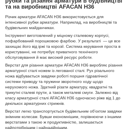
рубки та різання арматури в будівництві
та на виробництві AFACAN Н36
Різчик арматури AFACAN H36 використовується для
інтенсивної рубки арматури. Наприклад, на виробництві та
будівельних майданчиках.
Інструмент виготовлений у міцному сталевому корпусі,
пофарбований порошковою фарбою. У результаті — це все
захищає його від іржі та корозії. Система керування проста в
користуванні, не потребує приватного технічного
обслуговування й має високий ресурс роботи.
Верстат для різання арматури AFACAN Н36 виробляє різання
арматурної сталі ножем із легованої сталі. Рух різального
ножа відбувається завдяки роботі поршня гідравлічної
системи приводу та пружини зворотного ходу щодо
нерухомого ножа. Здатний різати арматуру, квадратні та
трикутні сталеві прути, а також металеві смуги. Залежно від
класу арматурної сталі AFACAN H36 одночасно ріже від 1 до
декількох арматурних стрижнів.
Верстат легко транспортується будівельним об'єктом завдяки
знімним колесам. Бувши економнішим, порівнюючи з іншими
верстатами з такою ж продуктивністю, залишається
найпотрібнішим і найнадійнішим.