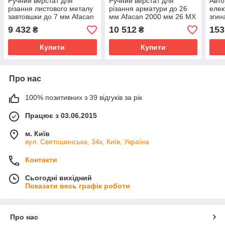
Ручний верстат для
Ручний верстат для
Авт
різання листового металу
різання арматури до 26
елек
завтовшки до 7 мм Afacan
мм Afacan 2000 мм 26 МX
згин
3R7
мм A
9 432
10 512
153
₴
₴
Купити
Купити
Про нас
100% позитивних з 39 відгуків за рік
Працює з 03.06.2015
м. Київ
вул. Святошинська, 34к, Київ, Україна
Контакти
Сьогодні вихідний
Показати весь графік роботи
Про нас