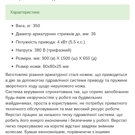
Характеристики:
Вага, кг: 350
Діаметр арматурних стрижнів до, мм: 36
Потужність привода: 4 кВт (5,5 к.с.)
Напруга: 380 В (трифазний)
Розміри, мм: 900 (в) Х 1500 (ш) Х 650 (д)
Розмір ножів: 80х80х25 мм
Виготовляє різання арматурної сталі ножем, що приводиться
в дію за допомогою гідравлічної системи приводу та пружини
зворотного ходу щодо нерухомого ножа.
Система керування спроєктована так, що сприяє запобіганню
будь-яким незручностям у роботі на будівельних
майданчиках, проста в користуванні, не потребує приватного
технічного обслуговування та має високий ресурс роботи.
Верстат працює за низького тиску гідравлічної системи, що
робить його енерго економним і безпечним у роботі. Верстат
легко пересуваємо на короткі відстані завдяки знімним
колесам. Бувши економнішим, порівнюючи з іншими