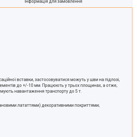
Інформація для замовлення
ційної вставки, застосовуватися можуть у шви на підлозі,
елементів до +/-10 мм. Працюють у трьох площинах, а отже,
римують навантаження транспорту до 5 т.
ретановими лататтями) декоративними покриттями;