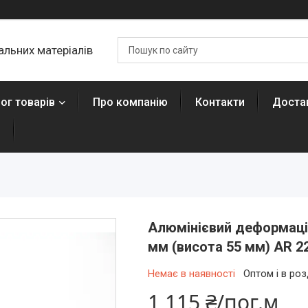
льних матеріалів
ог товарів
Про компанію
Контакти
Достав
н
Алюмінієвий деформацій
мм (висота 55 мм) AR 2
Немає в наявності
Оптом і в роз
1 115 ₴/пог.м