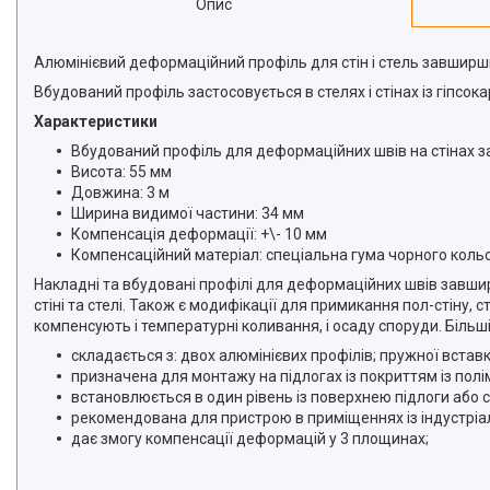
Опис
Алюмінієвий деформаційний профіль для стін і стель завширш
Вбудований профіль застосовується в стелях і стінах із гіпсок
Характеристики
Вбудований профіль для деформаційних швів на стінах 
Висота: 55 мм
Довжина: 3 м
Ширина видимої частини: 34 мм
Компенсація деформації: +\- 10 мм
Компенсаційний матеріал: спеціальна гума чорного кол
Накладні та вбудовані профілі для деформаційних швів завшир
стіні та стелі. Також є модифікації для примикання пол-стіну,
компенсують і температурні коливання, і осаду споруди. Біль
складається з: двох алюмінієвих профілів; пружної вставк
призначена для монтажу на підлогах із покриттям із пол
встановлюється в один рівень із поверхнею підлоги або с
рекомендована для пристрою в приміщеннях із індустрі
дає змогу компенсації деформацій у 3 площинах;