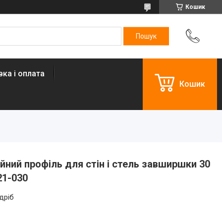
Кошик
ка і оплата
Кошик
ний профіль для стін і стель завширшки 30
21-030
дріб