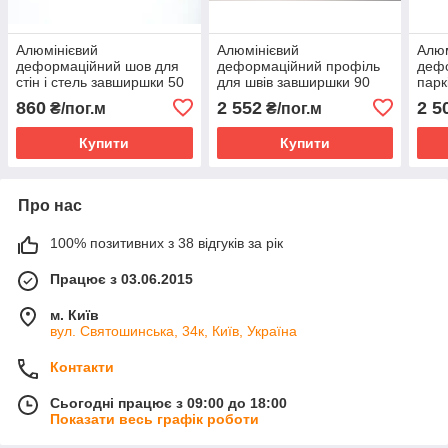
Алюмінієвий
Алюмінієвий
Алюм
деформаційний шов для
деформаційний профіль
деф
стін і стель завширшки 50
для швів завширшки 90
парк
мм AR 202-051
мм Н20 PAV 23-90
194-
860
2 552
2 5
₴/пог.м
₴/пог.м
Купити
Купити
Про нас
100% позитивних з 38 відгуків за рік
Працює з 03.06.2015
м. Київ
вул. Святошинська, 34к, Київ, Україна
Контакти
Сьогодні працює з 09:00 до 18:00
Показати весь графік роботи