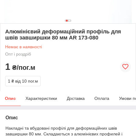
Алюмінієвий деформаційний профіль для
швів завширшки 80 мм AR 173-080
Немає в наявності
Опт і роздріб
1
₴/пог.м
1 ₴
від 10 пог.м
Опис
Характеристики
Доставка
Оплата
Умови п
Опис
Накладні та вбудовані профілі для деформаційних швів
завширшки 80 мм. Складаються з алюмінієвих профилей і