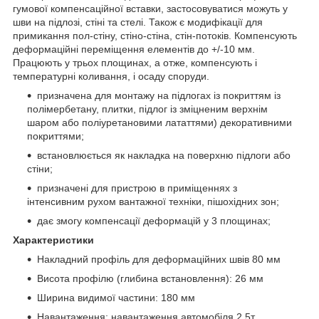
гумової компенсаційної вставки, застосовуватися можуть у
шви на підлозі, стіні та стелі. Також є модифікації для
примикання пол-стіну, стіно-стіна, стін-потоків. Компенсують
деформаційні переміщення елементів до +/-10 мм.
Працюють у трьох площинах, а отже, компенсують і
температурні коливання, і осаду споруди.
призначена для монтажу на підлогах із покриттям із
полімербетану, плитки, підлог із зміцненим верхнім
шаром або поліуретановими лататтями) декоративними
покриттями;
встановлюється як накладка на поверхню підлоги або
стіни;
призначені для пристрою в приміщеннях з
інтенсивним рухом вантажної техніки, пішохідних зон;
дає змогу компенсації деформацій у 3 площинах;
Характеристики
Накладний профіль для деформаційних швів 80 мм
Висота профілю (глибина встановлення): 26 мм
Ширина видимої частини: 180 мм
Навантаження: навантаження автомобіля 2,5т