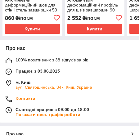
деформаційний шов для
деформаційний профіль
деф
стін і стель завширшки 50
для швів завширшки 90
шири
мм AR 202-051
мм Н20 PAV 23-90
AR 1
860
2 552
1 6
₴/пог.м
₴/пог.м
Купити
Купити
Про нас
100% позитивних з 38 відгуків за рік
Працює з 03.06.2015
м. Київ
вул. Святошинська, 34к, Київ, Україна
Контакти
Сьогодні працює з 09:00 до 18:00
Показати весь графік роботи
Про нас