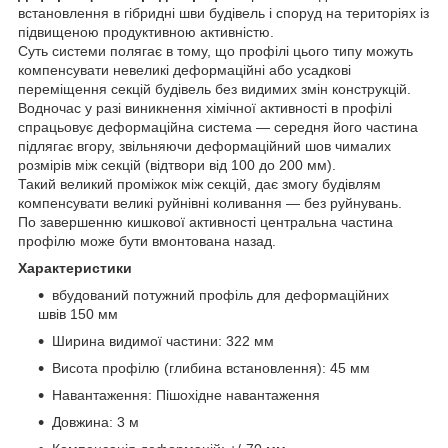
встановлення в гібридні шви будівель і споруд на територіях із
підвищеною продуктивною активністю.
Суть системи полягає в тому, що профілі цього типу можуть
компенсувати невеликі деформаційні або усадкові
переміщення секцій будівель без видимих змін конструкцій.
Водночас у разі виникнення хімічної активності в профілі
спрацьовує деформаційна система — середня його частина
підлягає вгору, звільняючи деформаційний шов чималих
розмірів між секцій (відтвори від 100 до 200 мм).
Такий великий проміжок між секцій, дає змогу будівлям
компенсувати великі руйнівні коливання — без руйнувань.
По завершенню кишкової активності центральна частина
профілю може бути вмонтована назад.
Характеристики
вбудований потужний профіль для деформаційних
швів 150 мм
Ширина видимої частини: 322 мм
Висота профілю (глибина встановлення): 45 мм
Навантаження: Пішохідне навантаження
Довжина: 3 м