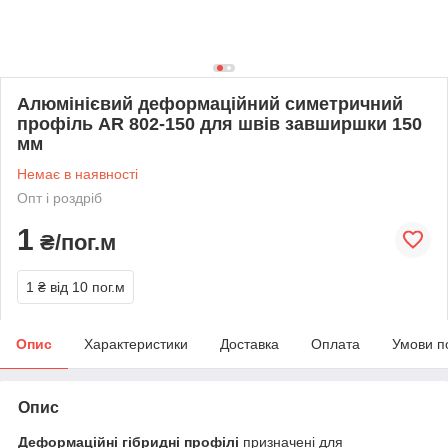
Алюмінієвий деформаційний симетричний
профіль AR 802-150 для швів завширшки 150
мм
Немає в наявності
Опт і роздріб
1
₴/пог.м
1 ₴
від 10 пог.м
Опис
Характеристики
Доставка
Оплата
Умови п
Опис
Деформаційні гібридні профілі
призначені для