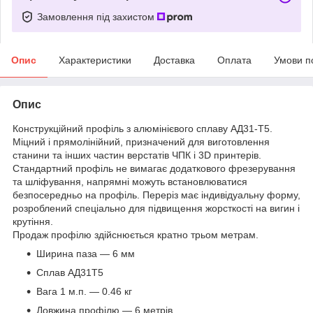
Замовлення під захистом
Опис
Характеристики
Доставка
Оплата
Умови п
Опис
Конструкційний профіль з алюмінієвого сплаву АД31-Т5.
Міцний і прямолінійний, призначений для виготовлення
станини та інших частин верстатів ЧПК і 3D принтерів.
Стандартний профіль не вимагає додаткового фрезерування
та шліфування, напрямні можуть встановлюватися
безпосередньо на профіль. Переріз має індивідуальну форму,
розроблений спеціально для підвищення жорсткості на вигин і
крутіння.
Продаж профілю здійснюється кратно трьом метрам.
Ширина паза — 6 мм
Сплав АД31Т5
Вага 1 м.п. — 0.46 кг
Довжина профілю — 6 метрів