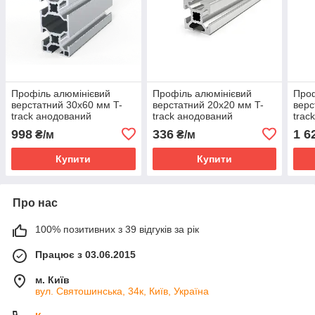
Профіль алюмінієвий
Профіль алюмінієвий
Проф
верстатний 30х60 мм T-
верстатний 20х20 мм T-
верс
track анодований
track анодований
trac
998
336
1 6
₴/м
₴/м
Купити
Купити
Про нас
100% позитивних з 39 відгуків за рік
Працює з 03.06.2015
м. Київ
вул. Святошинська, 34к, Київ, Україна