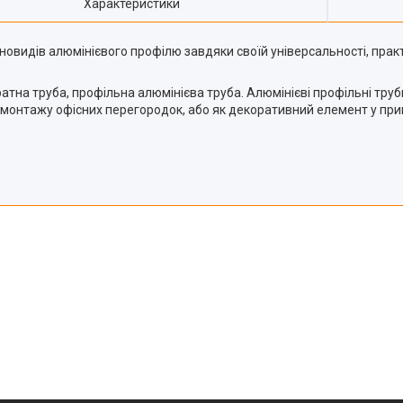
Характеристики
видів алюмінієвого профілю завдяки своїй універсальності, практи
тна труба, профільна алюмінієва труба. Алюмінієві профільні тру
час монтажу офісних перегородок, або як декоративний елемент у п