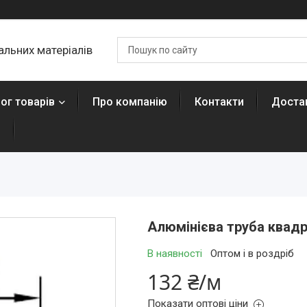
льних матеріалів
ог товарів
Про компанію
Контакти
Достав
н
Алюмінієва труба квадр
В наявності
Оптом і в роздріб
132 ₴/м
Показати оптові ціни