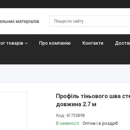
льних матеріалів
ог товарів
Про компанію
Контакти
Достав
н
Профіль тіньового шва ст
довжина 2.7 м
Код:
41735898
В наявності
Оптом і в роздріб