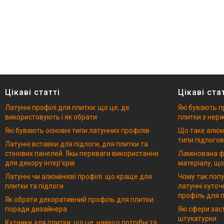
Цікаві статті
Цікаві ста
Латунні профілі для плитки: що це, де
Які бувають п
використовують і як обрати
плитки з нерж
Які бувають основні типи латунних профілів
Що таке алюмі
типи підлогов
Латунні вставки для підлоги, для плитки та
стінових панелей. Якы переваги використання
Ламінована ф
для декору інтерʼєрів
матеріалу, що
Латунні чи алюмінієві профілі: що краще для
Чому так попу
плитки та підлоги
латунні куточ
профіль для п
Як обрати декоративний профіль для плитки:
поради дизайнера
Які сфери за
штукатурки
Кутники для плитки: що це, навіщо потрібні та