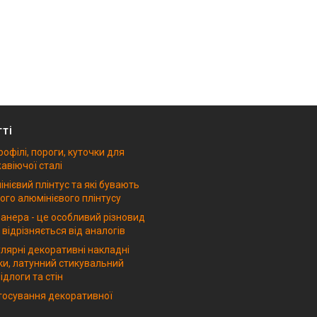
тті
рофілі, пороги, куточки для
авіючої сталі
нієвий плінтус та які бувають
ого алюмінієвого плінтусу
анера - це особливий різновид
 відрізняється від аналогів
лярні декоративні накладні
ки, латунний стикувальний
ідлоги та стін
стосування декоративної