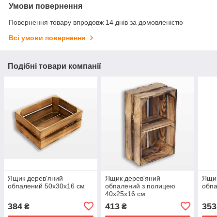
Умови повернення
Повернення товару впродовж 14 днів за домовленістю
Всі умови повернення
Подібні товари компанії
Ящик дерев'яний
Ящик дерев'яний
Ящик
обпалений 50x30x16 см
обпалений з полицею
обпа
40x25x16 см
384
413
353
₴
₴