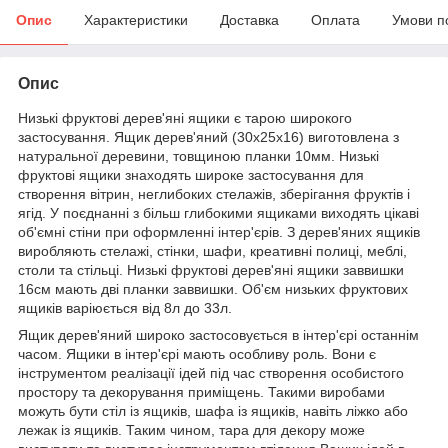
Опис
Характеристики
Доставка
Оплата
Умови п
Опис
Низькі фруктові дерев'яні ящики є тарою широкого
застосування. Ящик дерев'яний (30х25х16) виготовлена ​​з
натуральної деревини, товщиною планки 10мм. Низькі
фруктові ящики знаходять широке застосування для
створення вітрин, неглибоких стелажів, зберігання фруктів і
ягід. У поєднанні з більш глибокими ящиками виходять цікаві
об'ємні стіни при оформленні інтер'єрів. З дерев'яних ящиків
виробляють стелажі, стінки, шафи, креативні полиці, меблі,
столи та стільці. Низькі фруктові дерев'яні ящики заввишки
16см мають дві планки заввишки. Об'єм низьких фруктових
ящиків варіюється від 8л до 33л.
Ящик дерев'яний широко застосовується в інтер'єрі останнім
часом. Ящики в інтер'єрі мають особливу роль. Вони є
інструментом реалізації ідей під час створення особистого
простору та декорування приміщень. Такими виробами
можуть бути стіл із ящиків, шафа із ящиків, навіть ліжко або
лежак із ящиків. Таким чином, тара для декору може