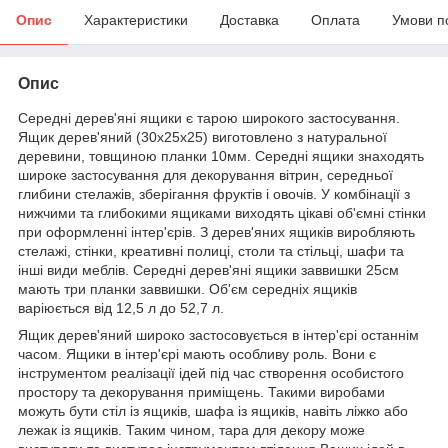
Опис
Характеристики
Доставка
Оплата
Умови п
Опис
Середні дерев'яні ящики є тарою широкого застосування.
Ящик дерев'яний (30х25х25) виготовлено ​​з натуральної
деревини, товщиною планки 10мм. Середні ящики знаходять
широке застосування для декорування вітрин, середньої
глибини стелажів, зберігання фруктів і овочів. У комбінації з
нижчими та глибокими ящиками виходять цікаві об'ємні стінки
при оформленні інтер'єрів. З дерев'яних ящиків виробляють
стелажі, стінки, креативні полиці, столи та стільці, шафи та
інші види меблів. Середні дерев'яні ящики заввишки 25см
мають три планки заввишки. Об'єм середніх ящиків
варіюється від 12,5 л до 52,7 л.
Ящик дерев'яний широко застосовується в інтер'єрі останнім
часом. Ящики в інтер'єрі мають особливу роль. Вони є
інструментом реалізації ідей під час створення особистого
простору та декорування приміщень. Такими виробами
можуть бути стіл із ящиків, шафа із ящиків, навіть ліжко або
лежак із ящиків. Таким чином, тара для декору може