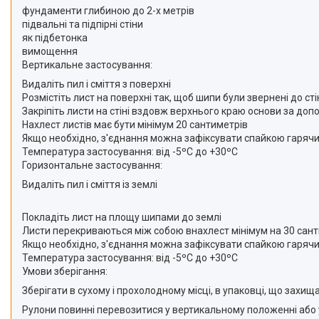
фундаменти глибиною до 2-х метрів
підвальні та підпірні стіни
як підбетонка
вимощення
Вертикальне застосування:
Видаліть пил і сміття з поверхні
Розмістіть лист на поверхні так, щоб шипи були звернені до сті
Закріпіть листи на стіні вздовж верхнього краю основи за до
Нахлест листів має бути мінімум 20 сантиметрів
Якщо необхідно, з'єднання можна зафіксувати спайкою гаряч
Температура застосування: від -5ºС до +30ºС
Горизонтальне застосування:
Видаліть пил і сміття із землі
Покладіть лист на площу шипами до землі
Листи перекриваються між собою внахлест мінімум на 30 сан
Якщо необхідно, з'єднання можна зафіксувати спайкою гаряч
Температура застосування: від -5ºС до +30ºС
Умови зберігання:
Зберігати в сухому і прохолодному місці, в упаковці, що зах
Рулони повинні перевозитися у вертикальному положенні або