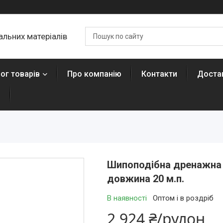
льних матеріалів
ог товарів
Про компанію
Контакти
Достав
н
Шипоподібна дренажна м
довжина 20 м.п.
В наявності
Оптом і в роздріб
2 924 ₴/рулон