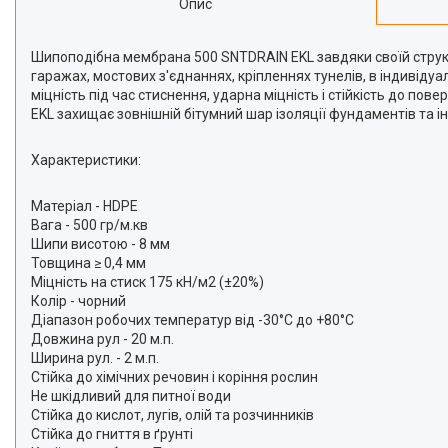
Опис
Шипоподібна мембрана 500 SNTDRAIN EKL завдяки своїй структ
гаражах, мостових з'єднаннях, кріпленнях тунелів, в індивідуа
міцність під час стиснення, ударна міцність і стійкість до п
EKL захищає зовнішній бітумний шар ізоляції фундаментів та 
Характеристики:
Матеріал - HDPE
Вага - 500 гр/м.кв
Шипи висотою - 8 мм
Товщина ≥ 0,4 мм
Міцність на стиск 175 кН/м2 (±20%)
Колір - чорний
Діапазон робочих температур від -30°С до +80°С
Довжина рул - 20 м.п.
Ширина рул. - 2 м.п.
Стійка до хімічних речовин і коріння рослин
Не шкідливий для питної води
Стійка до кислот, лугів, олій та розчинників
Стійка до гниття в ґрунті