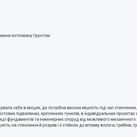
ипання котловану ґрунтом
а себе в місцях, де потрібна висока міцність під час стиснення, 
стових підвалинах, кріпленнях тунелів, в індивідуальних проєктах 
яції фундаментів та інженерних споруд від можливого механічного
сть на стискання й розрив і є стійкою до впливу вологи, грибків, ґр