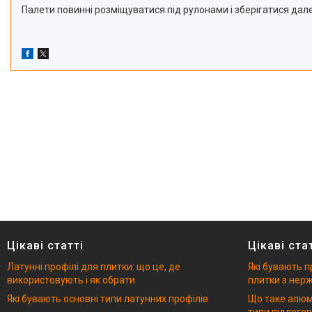
Палети повинні розміщуватися під рулонами і зберігатися дал
Цікаві статті
Цікаві ста
Латунні профілі для плитки: що це, де
Які бувають п
використовують і як обрати
плитки з нерж
Які бувають основні типи латунних профілів
Що таке алюмі