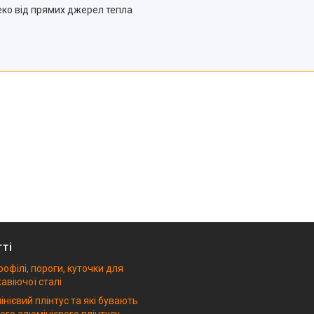
еко від прямих джерел тепла
тті
рофілі, пороги, куточки для
авіючої сталі
нієвий плінтус та які бувають