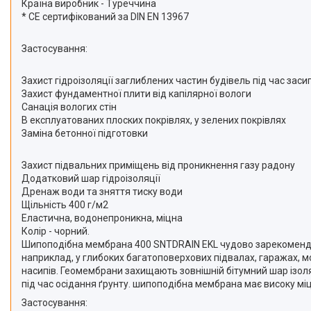
Країна виробник - Туреччина
* CE сертифікований за DIN EN 13967
Застосування:
Захист гідроізоляції заглиблених частин будівель під час зас
Захист фундаментної плити від капілярної вологи
Санація вологих стін
В експлуатованих плоских покрівлях, у зелених покрівлях
Заміна бетонної підготовки
Захист підвальних приміщень від проникнення газу радону
Додатковий шар гідроізоляції
Дренаж води та зняття тиску води
Щільність 400 г/м2
Еластична, водонепроникна, міцна
Колір - чорний.
Шипоподібна мембрана 400 SNTDRAIN EKL чудово зарекомендувал
наприклад, у глибоких багатоповерхових підвалах, гаражах, мо
насипів. Геомембрани захищають зовнішній бітумний шар ізол
під час осідання ґрунту. шипоподібна мембрана має високу міцні
Застосування: