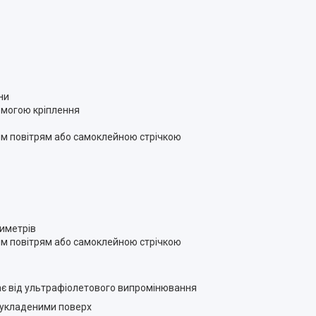
ни
помогою кріплення
им повітрям або самоклейною стрічкою
тиметрів
им повітрям або самоклейною стрічкою
ищає від ультрафіолетового випромінювання
 укладеними поверх