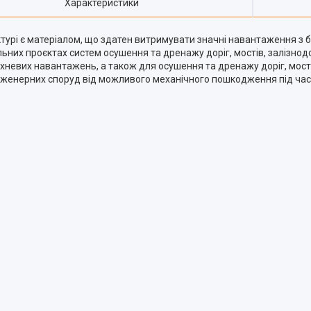
Характеристики
урі є матеріалом, що здатен витримувати значні навантаження з б
льних проєктах систем осушення та дренажу доріг, мостів, залізнод
оверхневих навантажень, а також для осушення та дренажу доріг, мос
інженерних споруд від можливого механічного пошкодження під час з