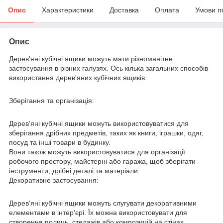
Опис
Характеристики
Доставка
Оплата
Умови п
Опис
Дерев'яні кубічні ящики можуть мати різноманітне
застосування в різних галузях. Ось кілька загальних способів
використання дерев'яних кубічних ящиків:
Зберігання та організація:
Дерев'яні кубічні ящики можуть використовуватися для
зберігання дрібних предметів, таких як книги, іграшки, одяг,
посуд та інші товари в будинку.
Вони також можуть використовуватися для організації
робочого простору, майстерні або гаража, щоб зберігати
інструменти, дрібні деталі та матеріали.
Декоративне застосування:
Дерев'яні кубічні ящики можуть слугувати декоративними
елементами в інтер'єрі. Їх можна використовувати для
створення полиць, стелажів або композицій на стінах.