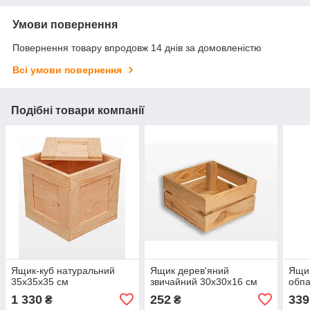
Умови повернення
Повернення товару впродовж 14 днів за домовленістю
Всі умови повернення
Подібні товари компанії
Ящик-куб натуральний
Ящик дерев'яний
Ящик
35х35х35 см
звичайний 30х30х16 см
обпа
1 330
252
339
₴
₴