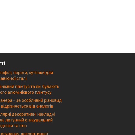
тті
рофілі, пороги, куточки для
авіючої сталі
нієвий плінтус та які бувають
ого алюмінієвого плінтусу
анера - це особливий різновид
 відрізняється від аналогів
лярні декоративні накладні
ки, латунний стикувальний
ідлоги та стін
стосування декоративної