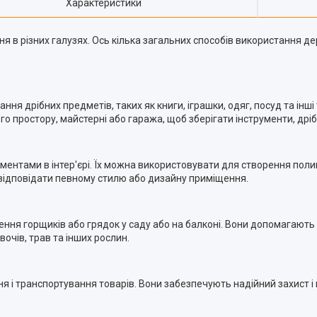
Характеристики
я в різних галузях. Ось кілька загальних способів використання де
ня дрібних предметів, таких як книги, іграшки, одяг, посуд та інші
 простору, майстерні або гаража, щоб зберігати інструменти, дрібн
ентами в інтер'єрі. Їх можна використовувати для створення полиць
відповідати певному стилю або дизайну приміщення.
ння горщиків або грядок у саду або на балконі. Вони допомагають
очів, трав та інших рослин.
ня і транспортування товарів. Вони забезпечують надійний захист і