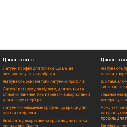
Цікаві статті
Цікаві ста
Латунні профілі для плитки: що це, де
Які бувають п
використовують і як обрати
плитки з нерж
Які бувають основні типи латунних профілів
Що таке алюмі
типи підлогов
Латунні вставки для підлоги, для плитки та
стінових панелей. Якы переваги використання
Ламінована ф
для декору інтерʼєрів
матеріалу, що
Латунні чи алюмінієві профілі: що краще для
Чому так попу
плитки та підлоги
латунні куточ
профіль для п
Як обрати декоративний профіль для плитки:
поради дизайнера
Які сфери за