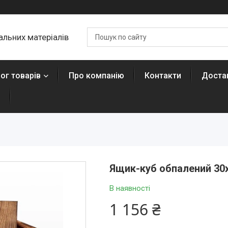
льних матеріалів
ог товарів
Про компанію
Контакти
Достав
н
Ящик-куб обпалений 30
В наявності
1 156 ₴