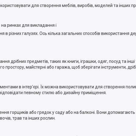
користовувати для створення меблів, виробів, моделей та інших пр
і на ринках для викладання і
я в різних галузях. Ось кілька загальних способів використання де
ня дрібних предметів, таких як книги, іграшки, одяг, посуд та інші
 простору, майстерні або гаража, щоб зберігати інструменти, дрібн
ентами в інтер'єрі. Їх можна використовувати для створення полиць
відповідати певному стилю або дизайну приміщення.
ння горщиків або грядок у саду або на балконі. Вони допомагають
очів, трав та інших рослин.