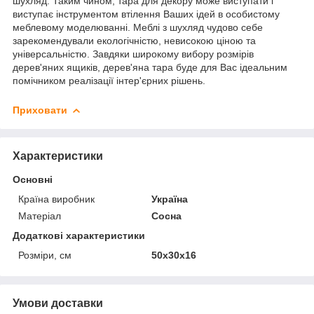
шухляд. Таким чином, тара для декору може виступати і
виступає інструментом втілення Ваших ідей в особистому
меблевому моделюванні. Меблі з шухляд чудово себе
зарекомендували екологічністю, невисокою ціною та
універсальністю. Завдяки широкому вибору розмірів
дерев'яних ящиків, дерев'яна тара буде для Вас ідеальним
помічником реалізації інтер'єрних рішень.
Приховати
Характеристики
Основні
Країна виробник
Україна
Матеріал
Сосна
Додаткові характеристики
Розміри, см
50х30х16
Умови доставки