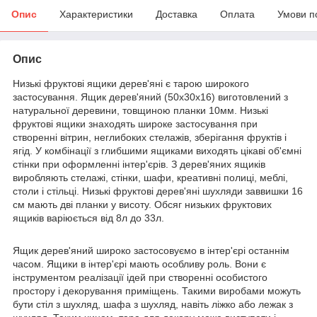
Опис
Характеристики
Доставка
Оплата
Умови п
Опис
Низькі фруктові ящики дерев'яні є тарою широкого
застосування. Ящик дерев'яний (50х30х16) виготовлений з
натуральної деревини, товщиною планки 10мм. Низькі
фруктові ящики знаходять широке застосування при
створенні вітрин, неглибоких стелажів, зберігання фруктів і
ягід. У комбінації з глибшими ящиками виходять цікаві об'ємні
стінки при оформленні інтер'єрів. З дерев'яних ящиків
виробляють стелажі, стінки, шафи, креативні полиці, меблі,
столи і стільці. Низькі фруктові дерев'яні шухляди заввишки 16
см мають дві планки у висоту. Обсяг низьких фруктових
ящиків варіюється від 8л до 33л.
Ящик дерев'яний широко застосовуємо в інтер'єрі останнім
часом. Ящики в інтер'єрі мають особливу роль. Вони є
інструментом реалізації ідей при створенні особистого
простору і декорування приміщень. Такими виробами можуть
бути стіл з шухляд, шафа з шухляд, навіть ліжко або лежак з