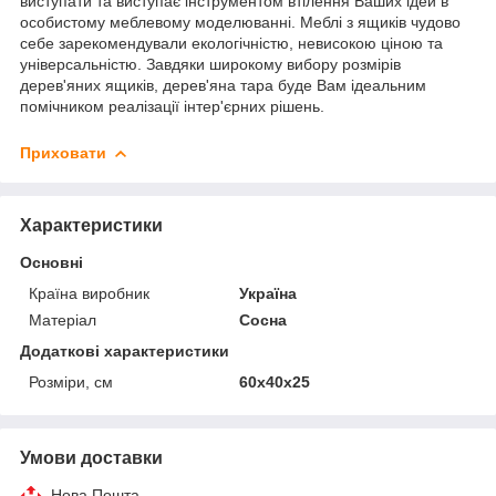
виступати та виступає інструментом втілення Ваших ідей в
особистому меблевому моделюванні. Меблі з ящиків чудово
себе зарекомендували екологічністю, невисокою ціною та
універсальністю. Завдяки широкому вибору розмірів
дерев'яних ящиків, дерев'яна тара буде Вам ідеальним
помічником реалізації інтер'єрних рішень.
Приховати
Характеристики
Основні
Країна виробник
Україна
Матеріал
Сосна
Додаткові характеристики
Розміри, см
60х40х25
Умови доставки
Нова Пошта