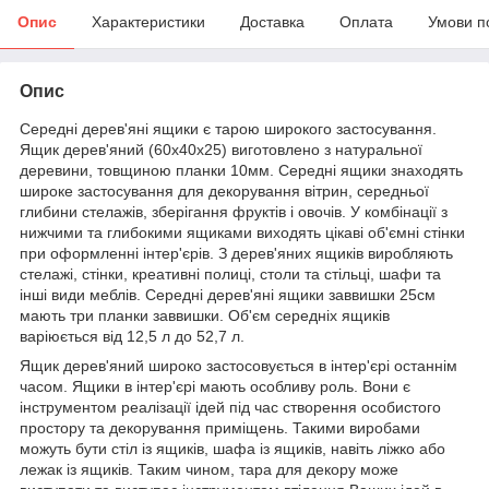
Опис
Характеристики
Доставка
Оплата
Умови п
Опис
Середні дерев'яні ящики є тарою широкого застосування.
Ящик дерев'яний (60х40х25) виготовлено ​​з натуральної
деревини, товщиною планки 10мм. Середні ящики знаходять
широке застосування для декорування вітрин, середньої
глибини стелажів, зберігання фруктів і овочів. У комбінації з
нижчими та глибокими ящиками виходять цікаві об'ємні стінки
при оформленні інтер'єрів. З дерев'яних ящиків виробляють
стелажі, стінки, креативні полиці, столи та стільці, шафи та
інші види меблів. Середні дерев'яні ящики заввишки 25см
мають три планки заввишки. Об'єм середніх ящиків
варіюється від 12,5 л до 52,7 л.
Ящик дерев'яний широко застосовується в інтер'єрі останнім
часом. Ящики в інтер'єрі мають особливу роль. Вони є
інструментом реалізації ідей під час створення особистого
простору та декорування приміщень. Такими виробами
можуть бути стіл із ящиків, шафа із ящиків, навіть ліжко або
лежак із ящиків. Таким чином, тара для декору може