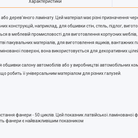
Характеристики
бо дерев'яного ламінату. Цей матеріал має різні призначення через
их конструкцій, наприклад, для обшивки стін, стель, підлог, вигото
ся в меблевій промисловості для виготовлення корпусних меблів, т
і пакувальних матеріалів, для виготовлення ящиків, вантажних па
ламінованої поверхні, вона використовується для декоративних цілей
я обшивки салону автомобілів або у виробництві автомобільних ко
, що робить її універсальним матеріалом для різних галузей.
стання фанери - 50 циклів. Цей показник латвійської ламінованої фа
ність фанери є найважливішим показником