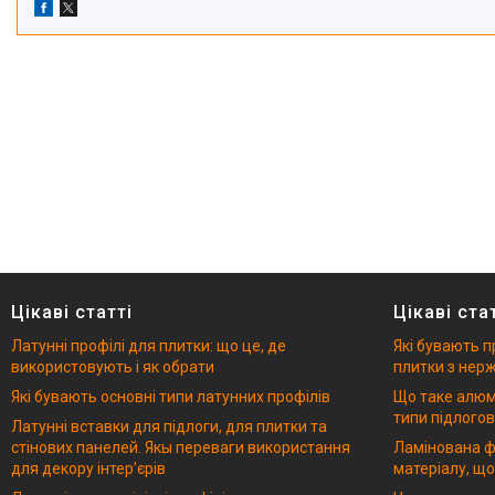
Цікаві статті
Цікаві ста
Латунні профілі для плитки: що це, де
Які бувають п
використовують і як обрати
плитки з нерж
Які бувають основні типи латунних профілів
Що таке алюмі
типи підлогов
Латунні вставки для підлоги, для плитки та
стінових панелей. Якы переваги використання
Ламінована ф
для декору інтерʼєрів
матеріалу, що