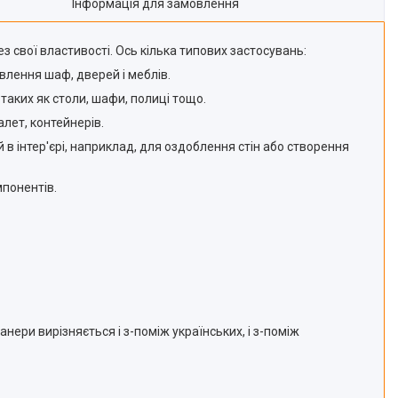
Інформація для замовлення
 свої властивості. Ось кілька типових застосувань:
влення шаф, дверей і меблів.
аких як столи, шафи, полиці тощо.
лет, контейнерів.
 в інтер'єрі, наприклад, для оздоблення стін або створення
мпонентів.
нери вирізняється і з-поміж українських, і з-поміж