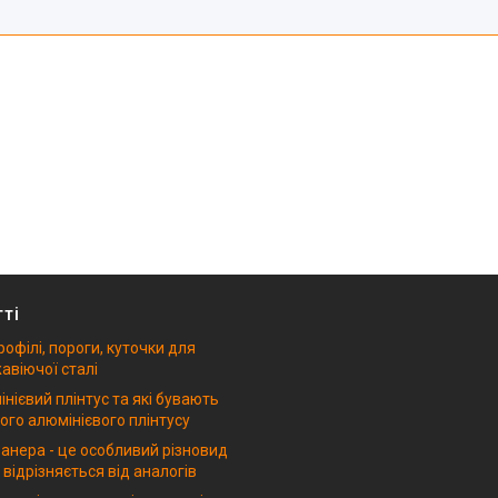
тті
рофілі, пороги, куточки для
авіючої сталі
нієвий плінтус та які бувають
ого алюмінієвого плінтусу
анера - це особливий різновид
 відрізняється від аналогів