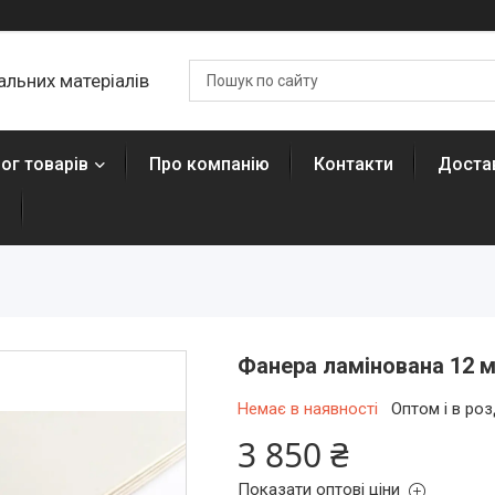
льних матеріалів
ог товарів
Про компанію
Контакти
Достав
н
Фанера ламінована 12 м
Немає в наявності
Оптом і в роз
3 850 ₴
Показати оптові ціни