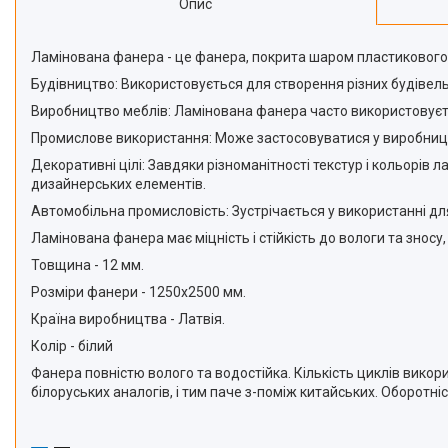
Опис
Ламінована фанера - це фанера, покрита шаром пластикового а
Будівництво: Використовується для створення різних будівельн
Виробництво меблів: Ламінована фанера часто використовуєть
Промислове використання: Може застосовуватися у виробництв
Декоративні цілі: Завдяки різноманітності текстур і кольорів 
дизайнерських елементів.
Автомобільна промисловість: Зустрічається у використанні дл
Ламінована фанера має міцність і стійкість до вологи та зносу
Товщина - 12 мм.
Розміри фанери - 1250х2500 мм.
Країна виробництва - Латвія.
Колір - білий
Фанера повністю волого та водостійка. Кількість циклів викори
білоруських аналогів, і тим паче з-поміж китайських. Оборот