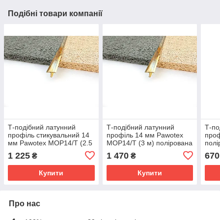
Подібні товари компанії
Т-подібний латунний
Т-подібний латунний
Т-по
профіль стикувальний 14
профіль 14 мм Pawotex
проф
мм Pawotex MOP14/T (2.5
MOP14/T (3 м) полірована
полі
м) полірована латунь
латунь (золото)
довж
1 225
1 470
670
₴
₴
(золото)
Купити
Купити
Про нас