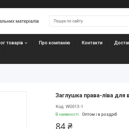
льних матеріалів
ог товарів
Про компанію
Контакти
Достав
н
Заглушка права-ліва для 
Код:
WG013-1
В наявності
Оптом і в роздріб
84 ₴