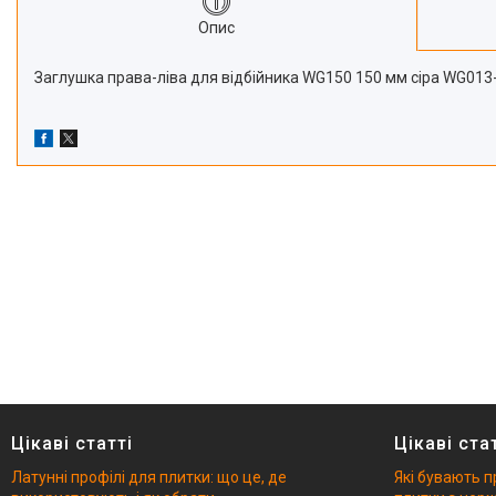
Опис
Заглушка права-ліва для відбійника WG150 150 мм сіра WG013
Цікаві статті
Цікаві ста
Латунні профілі для плитки: що це, де
Які бувають п