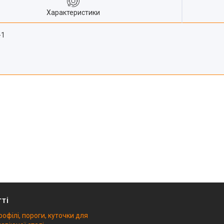
Характеристики
-1
тті
рофілі, пороги, куточки для