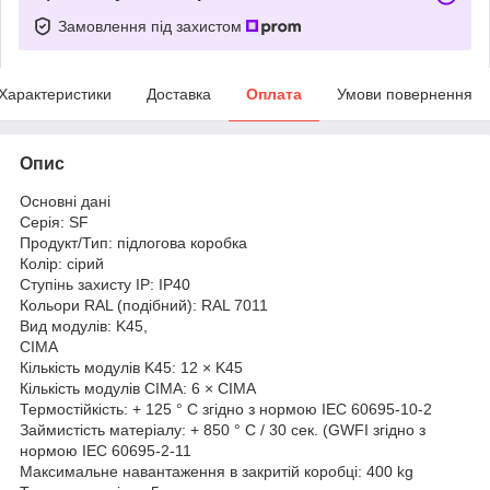
Замовлення під захистом
Характеристики
Доставка
Оплата
Умови повернення
Опис
Основні дані
Серія: SF
Продукт/Тип: підлогова коробка
Колір: сірий
Ступінь захисту IP: IP40
Кольори RAL (подібний): RAL 7011
Вид модулів: K45,
CIMA
Кількість модулів K45: 12 × K45
Кількість модулів CIMA: 6 × CIMA
Термостійкість: + 125 ° C згідно з нормою IEC 60695-10-2
Займистість матеріалу: + 850 ° C / 30 сек. (GWFI згідно з
нормою IEC 60695-2-11
Максимальне навантаження в закритій коробці: 400 kg