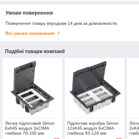
Умови повернення
Повернення товару впродовж 14 днів за домовленістю
Всі умови повернення
Подібні товари компанії
Лючок підлоговий Simon
Підлогова коробка Simon
Лючо
6хK45 модулі 3хCIMA
12хK45 модулі 6хCIMA
2хK4
глибина 70-105 мм
глибина 93-128 мм
глиб
170х210 мм
210х300 мм
170