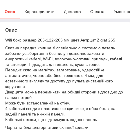
Опис
Характеристики
Доставка
Оплата
Умови п
Опис
Wifi бокс размер 265х122х265 мм цвет Антрцит Ziglat 265
Скляна передня кришка зі спеціальною системою петель
забезпечує зберігання без пилу і дозволяє заховати
енергетичні кабелі, Wi-Fi, волоконно-оптичні прилади, кабелі
та штекери. Підходить для віталень, кухонь тощо.
Переднє скло на магнітах, загартоване, ударостійке,
антистатичне, чорне або біле, товщиною 4 мм, для
естетичного вигляду та доступу до пульта дистанційного
керування.
Дверцята можна перемикати на обидві сторони відповідно до
ваших потреб.
Може бути встановлений на стіну.
4 кабельні вводи з пластиковою кришкою, з обох боків, на
задній панелі та нижній панелі.
Кабельні стяжки, що підтримують задню панель.
Чорна та біла альтернативи скляної кришки