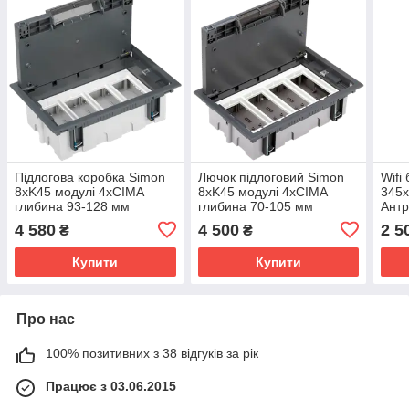
Підлогова коробка Simon
Лючок підлоговий Simon
Wifi
8хK45 модулі 4хCIMA
8хK45 модулі 4хCIMA
345х
глибина 93-128 мм
глибина 70-105 мм
Антр
170х265 мм
170х265 мм
4 580
4 500
2 5
₴
₴
Купити
Купити
Про нас
100% позитивних з 38 відгуків за рік
Працює з 03.06.2015