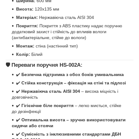
Ширина:
600 мм
Висота:
120х135 мм
Матеріал:
Нержавіюча сталь AISI 304
Покриття:
Покриття з ABS пластику надає поручню
додатковий захист і стійкість до впливів вологи
(антибактеріальне, стійке до вологи)
Монтаж:
стіна (настінний тип)
Колір:
Білий
🛡️
Переваги поручня HS-002A:
✔️
Безпечна підтримка з обох боків умивальника
✔️
Стійка конструкція – фіксація на стіні та підлозі
✔️
Нержавіюча сталь AISI 304
– висока міцність і
довговічність
✔️
Гігієнічне біле покриття
– легко миється, стійке
до дезінфекції
✔️
Оптимальна висота – зручно використовувати
сидячи або стоячи
✔️
Сумісність з інклюзивними стандартами ДБН