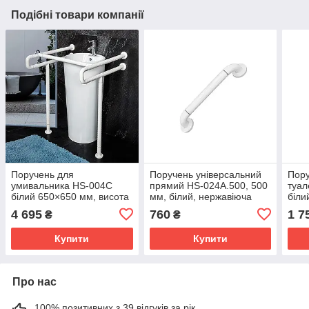
Подібні товари компанії
Поручень для
Поручень універсальний
Пору
умивальника HS-004C
прямий HS-024A.500, 500
туал
білий 650×650 мм, висота
мм, білий, нержавіюча
біли
850 мм, нержавіюча сталь
сталь
4 695
760
1 7
₴
₴
Купити
Купити
Про нас
100% позитивних з 39 відгуків за рік