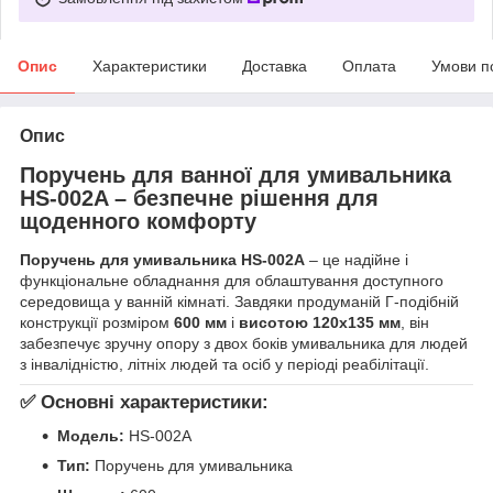
Опис
Характеристики
Доставка
Оплата
Умови п
Опис
Поручень для ванної для умивальника
HS-002A – безпечне рішення для
щоденного комфорту
Поручень для умивальника HS-002A
– це надійне і
функціональне обладнання для облаштування доступного
середовища у ванній кімнаті. Завдяки продуманій Г-подібній
конструкції розміром
600 мм
і
висотою 120х135 мм
, він
забезпечує зручну опору з двох боків умивальника для людей
з інвалідністю, літніх людей та осіб у періоді реабілітації.
✅
Основні характеристики:
Модель:
HS-002A
Тип:
Поручень для умивальника