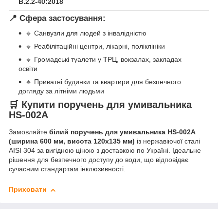
В.2.2-40:2018
📍
Сфера застосування:
🔹 Санвузли для людей з інвалідністю
🔹 Реабілітаційні центри, лікарні, поліклініки
🔹 Громадські туалети у ТРЦ, вокзалах, закладах
освіти
🔹 Приватні будинки та квартири для безпечного
догляду за літніми людьми
🛒
Купити поручень для умивальника
HS-002A
Замовляйте
білий поручень для умивальника HS-002A
(ширина 600 мм, висота 120х135 мм)
із нержавіючої сталі
AISI 304 за вигідною ціною з доставкою по Україні. Ідеальне
рішення для безпечного доступу до води, що відповідає
сучасним стандартам інклюзивності.
Приховати