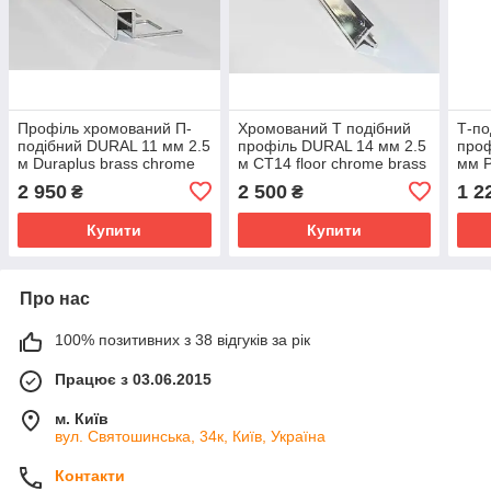
Профіль хромований П-
Хромований Т подібний
Т-по
подібний DURAL 11 мм 2.5
профіль DURAL 14 мм 2.5
проф
м Duraplus brass chrome
м CT14 floor chrome brass
мм P
м) п
2 950
2 500
1 2
₴
₴
(зол
Купити
Купити
Про нас
100% позитивних з 38 відгуків за рік
Працює з 03.06.2015
м. Київ
вул. Святошинська, 34к, Київ, Україна
Контакти