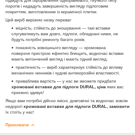
підійдуть для оформлення однорівневого, гнучкого типу
порогів і нададуть завершеність вигляду підлоговим
покриттям, виготовленим із керамічної плитки.
Цей виріб вирізняє низку переваг:
міцність, стійкість до зношування — такі вставки
слугуватимуть вам довго, підлоги, обладнані ними, не
будуть потрібні ремонту багато років;
показність зовнішнього вигляду — хромована
поверхня пристрою ефектно блищить, водночас вставки
мають витончений вигляд і мають гідний вигляд;
практичність — виріб характеризує стійкість до впливу
механічних чинників і чудові антикорозійні властивості;
приваблива вартість — у нас ви зможете придбати
хромовані вставки для підлоги DURAL, ціна
яких вас
приємно здивує!
Якщо вам потрібні дійсно якісні, довговічні та водночас зовсім
недорогі
хромовані вставки для підлоги DURAL, замовити
їх стоїть у нас!
Приховати