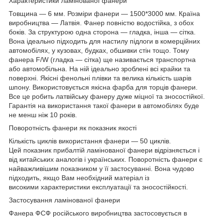
Характеристики ламінованої фанери
Товщина — 6 мм. Розміри фанери — 1500*3000 мм. Країна
виробництва — Латвія. Фанер повністю водостійка, з обох
боків. За структурою одна сторона — гладка, інша — сітка.
Вона ідеально підходить для настилу підлоги в комерційних
автомобілях, у кузовах, будках, обшивки стін тощо. Тому
фанера F/W (гладка — сітка) ще називається транспортна
або автомобільна. На ній ідеально зроблені всі крайки та
поверхні. Якісні фенольні плівки та велика кількість шарів
шпону. Використовується якісна фарба для торців фанери.
Все це робить латвійську фанеру дуже міцної та зносостійкої.
Гарантія на використання такої фанери в автомобілях буде
не менш ніж 10 років.
Поворотність фанери як показник якості
Кількість циклів використання фанери — 50 циклів.
Цей показник прибалтій ламінованої фанери відрізняється і
від китайських аналогів і українських. Поворотність фанери є
найважливішим показником у її застосуванні. Вона чудово
підходить, якщо Вам необхідний матеріал із
високими характеристики експлуатації та зносостійкості.
Застосування ламінованої фанери
Фанера ФСФ російського виробництва застосовується в