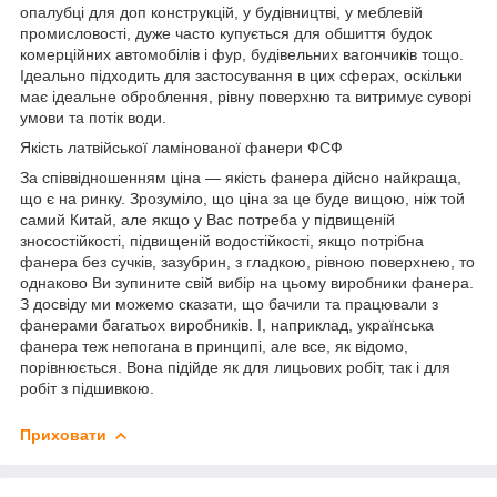
опалубці для доп конструкцій, у будівництві, у меблевій
промисловості, дуже часто купується для обшиття будок
комерційних автомобілів і фур, будівельних вагончиків тощо.
Ідеально підходить для застосування в цих сферах, оскільки
має ідеальне оброблення, рівну поверхню та витримує суворі
умови та потік води.
Якість латвійської ламінованої фанери ФСФ
За співвідношенням ціна — якість фанера дійсно найкраща,
що є на ринку. Зрозуміло, що ціна за це буде вищою, ніж той
самий Китай, але якщо у Вас потреба у підвищеній
зносостійкості, підвищеній водостійкості, якщо потрібна
фанера без сучків, зазубрин, з гладкою, рівною поверхнею, то
однаково Ви зупините свій вибір на цьому виробники фанера.
З досвіду ми можемо сказати, що бачили та працювали з
фанерами багатьох виробників. І, наприклад, українська
фанера теж непогана в принципі, але все, як відомо,
порівнюється. Вона підійде як для лицьових робіт, так і для
робіт з підшивкою.
Приховати