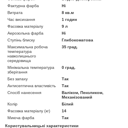
Фактурна фарба
Ні
Витрата
8 кв.м
Час висихання
1 годин
Фасовка матеріалу
9 л
Аерозольна фарба
Ні
Ступінь блиску
Глибокоматова
Максимальна робоча
35 град.
температура
навколишнього
середовища
Мінімальна температура
0 град.
зберігання
Без запаху
Так
Антисептична властивість
Так
Спосіб нанесення
Валіком, Пензликом,
Механізований
Колір
Білий
Фасовка матеріалу (кг)
14
Миюча фарба
Так
Користувальницькі характеристики