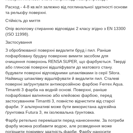
Расход - 4-8 кв.м/л залежно від поглинальної здатності основи
та рельєфу поверхні.
Стійкість до миття
Опір вологому стиранню відповідає 2 класу згідно з EN 13300
(ISO 11998).
Застосування
З оброблюваної поверхні видалити бруд і пил. Раніше
пофарбовану брудну поверхню вимити засобом для
очищення поверхонь RENSA SUPER, що фарбуються. Тверді
або глянсові поверхні відшліфувати до матового стану.
будувати поверхні відповідними шпаклівками із серії Silora.
Найвищу шпаклівку відшліфувати й видалити пил. Сталеві
поверхні заґрунтувати антикорозійною фарбою Ferrex Aqua.
Timantti 3 фарба на водній основі. Поверхні, раніше
пофарбовані вапняною або клейовою фарбою, перед
застосуванням Timantti 3, повністю відчистити від старої
фарби. У альтернативі може бути використана адгезійна
ґрунтовка Futura 3, як ізолювальна ґрунтовка.
Фарбу ретельно перемішати перед нанесенням. За потреби
фарбу можна розбавити водою, але розведення може
погіршити покривну здатність фарби. Фарбу наносити