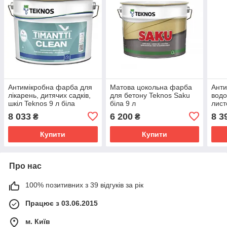
Антимікробна фарба для
Матова цокольна фарба
Анти
лікарень, дитячих садків,
для бетону Teknos Saku
водо
шкіл Teknos 9 л біла
біла 9 л
лист
Timantti Clean
Kirj
8 033
6 200
8 3
₴
₴
Купити
Купити
Про нас
100% позитивних з 39 відгуків за рік
Працює з 03.06.2015
м. Київ