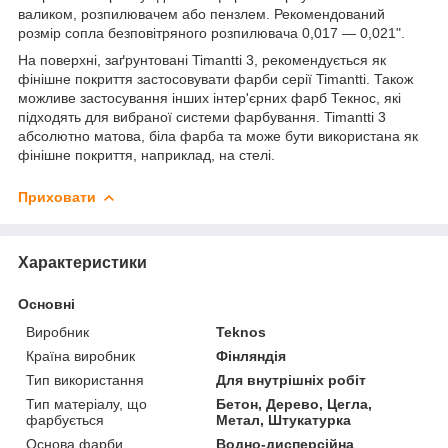
валиком, розпилювачем або пензлем. Рекомендований
розмір сопла безповітряного розпилювача 0,017 — 0,021".
На поверхні, заґрунтовані Timantti 3, рекомендується як
фінішне покриття застосовувати фарби серії Timantti. Також
можливе застосування інших інтер'єрних фарб Текнос, які
підходять для вибраної системи фарбування. Timantti 3
абсолютно матова, біла фарба та може бути використана як
фінішне покриття, наприклад, на стелі.
Приховати
Характеристики
Основні
Виробник
Teknos
Країна виробник
Фінляндія
Тип використання
Для внутрішніх робіт
Тип матеріалу, що
Бетон, Дерево, Цегла,
фарбується
Метал, Штукатурка
Основа фарби
Водно-дисперсійна