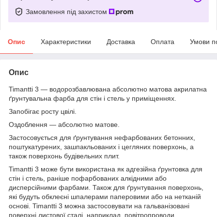
Замовлення під захистом
Опис
Характеристики
Доставка
Оплата
Умови п
Опис
Timantti 3 — водорозбавлювана абсолютно матова акрилатна
ґрунтувальна фарба для стін і стель у приміщеннях.
Запобігає росту цвілі.
Оздоблення — абсолютно матове.
Застосовується для ґрунтування нефарбованих бетонних,
поштукатурених, зашпакльованих і цегляних поверхонь, а
також поверхонь будівельних плит.
Timantti 3 може бути використана як адгезійна ґрунтовка для
стін і стель, раніше пофарбованих алкідними або
дисперсійними фарбами. Також для ґрунтування поверхонь,
які будуть обклеєні шпалерами паперовими або на нетканій
основі. Timantti 3 можна застосовувати на гальванізовані
поверхні листової сталі, наприклад, повітропроводи.