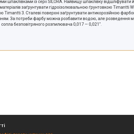
ми шпаклівками із серії SILORA. Найвищу шпаклівку відшліфувати й
 матеріалів заґрунтувати гідроізолювальною ґрунтовкою Timantti W 
ю Timantti 3. Сталеві поверхні заґрунтувати антикорозійною фарб
нням. За потреби фарбу можна розбавити водою, але розведення м
сопла безповітряного розпилювача 0,017 — 0,021".
тті