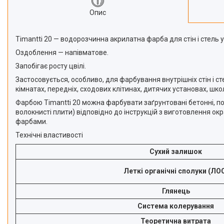
Опис
Timantti 20 — водорозчинна акрилатна фарба для стін і стель у
Оздоблення — напівматове.
Запобігає росту цвілі.
Застосовується, особливо, для фарбування внутрішніх стін і сте
кімнатах, передніх, сходових клітинах, дитячих установах, шк
Фарбою Timantti 20 можна фарбувати заґрунтовані бетонні, по
волокнисті плити) відповідно до інструкцій з виготовлення 
фарбами.
Технічні властивості
Сухий залишок
Леткі органічні сполуки (ЛО
Глянець
Система колерування
Теоретична витрата