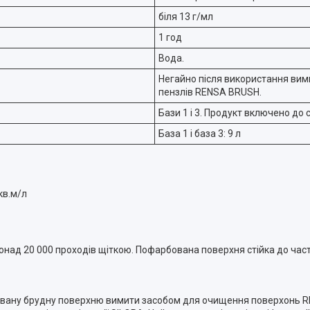
біля 13 г/мл
1 год
Вода.
Негайно після використання вим
пензлів RENSA BRUSH.
Бази 1 і 3. Продукт включено до
База 1 i база 3: 9 л
кв.м/л
онад 20 000 проходів щіткою. Пофарбована поверхня стійка до часто
бовану брудну поверхню вимити засобом для очищення поверхонь R