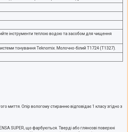
ийте інструменти теплою водою та засобом для чищення
 системи тонування Teknomix. Молочно-білий T1724 (T1327).
го миття. Опір вологому стиранню відповідає 1 класу згідно з
ENSA SUPER, що фарбуються. Тверді або глянсові поверхні