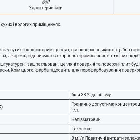
Характеристики
 сухих і вологих приміщеннях.
ль у сухих і вологих приміщеннях, від поверхонь яких потрібна гарна
олах, лікарнях, підприємствах харчової промисловості та інших поді
штукатурені, зашпатльовані, цегляні поверхні та поверхні плит буд
окраски. Крім цього, фарба підходить для перефарбовування поверх
біля 38 % до об'єму
Гранично допустима концентрація
С)
г/л.
Напівматовий
Teknomix
8 м²/л Практичні витрати залежа