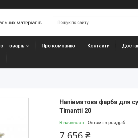
льних матеріалів
ог товарів
Про компанію
Контакти
Достав
н
Напівматова фарба для сух
Timantti 20
В наявності
Оптом і в роздріб
7 656 ₴