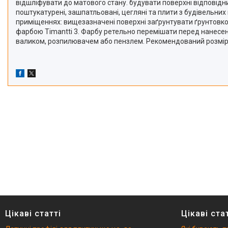
відшліфувати до матового стану. будувати поверхні відповідни
поштукатурені, зашпатльовані, цегляні та плити з будівельних
приміщеннях: вищезазначені поверхні заґрунтувати ґрунтовко
фарбою Timantti 3. Фарбу ретельно перемішати перед нанесе
валиком, розпилювачем або пензлем. Рекомендований розмір 
Цікаві статті
Цікаві ста