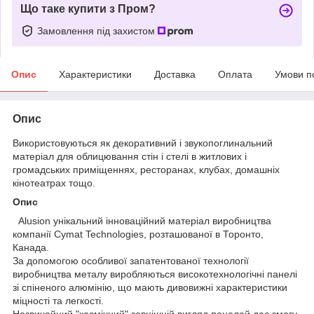
Що таке купити з Пром?
Замовлення під захистом
Опис
Характеристики
Доставка
Оплата
Умови п
Опис
Використовуються як декоративний і звукопоглинальний
матеріал для облицювання стін і стелі в житлових і
громадських приміщеннях, ресторанах, клубах, домашніх
кінотеатрах тощо.
Опис
Alusion унікальний інноваційний матеріал виробництва
компанії Cymat Technologies, розташованої в Торонто,
Канада.
За допомогою особливої запатентованої технології
виробництва металу виробляються високотехнологічні панелі
зі спіненого алюмінію, що мають дивовижні характеристики
міцності та легкості.
Незвичайний "космічний" зовнішній вигляд панелей дає змогу