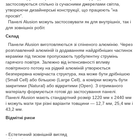
застосовуються спільно із сучасними джерелами світла,
утворюючи дизайнерські конструкції, що працюють "на
просвіт".
Панелі Alusion можуть застосовувати як для внутрішніх, так і
для зовнішніх робіт.
Склад
Панели Alusion виготовляються зі спіненого алюмінію. Через
розплавлений алюміній із додаванням найдрібніших частинок
кераміки під тиском пропускають турбулентну струмінь
гарячого повітря. Залежно від інтенсивності впливу
повітряного потоку на рідкий алюміній утворюється
безперервна комірчаста структура, яка може бути дрібнішою
(Small Cell) або більшою (Large Cell), а комірки можуть бути
закритими (Natural) або відкритими (Open). З отриманого
матеріалу формуються готові до застосування панелі.
Панелі Alusion мають стандартний розмір 1220 мм х 2440 мм
і можуть мати три різні варіанти товщини — 12,7 мм, 25,4 мм і
43,2 мм.
Відмітні риси
- Естетичний зовнішній вигляд