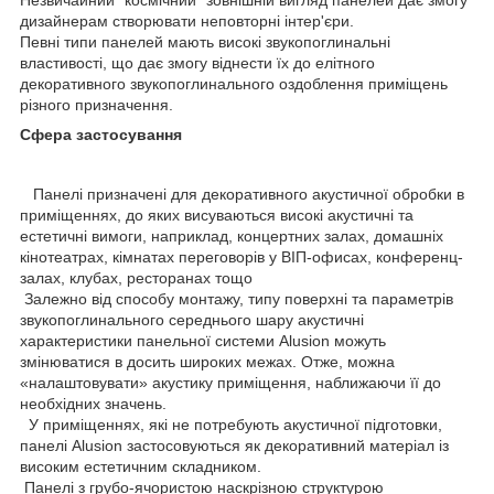
дизайнерам створювати неповторні інтер'єри.
Певні типи панелей мають високі звукопоглинальні
властивості, що дає змогу віднести їх до елітного
декоративного звукопоглинального оздоблення приміщень
різного призначення.
Сфера застосування
Панелі призначені для декоративного акустичної обробки в
приміщеннях, до яких висуваються високі акустичні та
естетичні вимоги, наприклад, концертних залах, домашніх
кінотеатрах, кімнатах переговорів у ВІП-офисах, конференц-
залах, клубах, ресторанах тощо
Залежно від способу монтажу, типу поверхні та параметрів
звукопоглинального середнього шару акустичні
характеристики панельної системи Alusion можуть
змінюватися в досить широких межах. Отже, можна
«налаштовувати» акустику приміщення, наближаючи її до
необхідних значень.
У приміщеннях, які не потребують акустичної підготовки,
панелі Alusion застосовуються як декоративний матеріал із
високим естетичним складником.
Панелі з грубо-ячористою наскрізною структурою