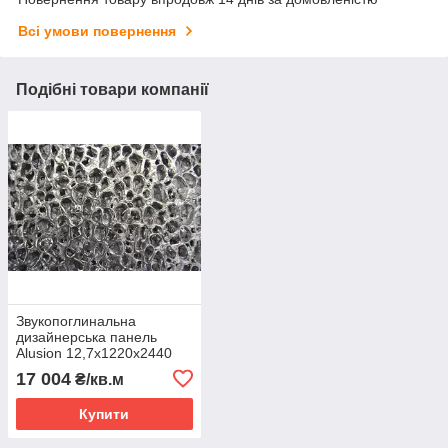
Всі умови повернення
Подібні товари компанії
Звукопоглинальна
дизайнерська панель
Alusion 12,7х1220х2440
мм ALFG-12.7-LG-2S
17 004
₴/кв.м
Large Cell open
Купити