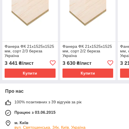
Фанера ФК 21х1525х1525
Фанера ФК 21х1525х1525
Фан
мм, сорт 2/3 береза
мм, сорт 2/2 береза
мм, 
Україна
Україна
Укра
3 441
3 630
3 2
₴/лист
₴/лист
Купити
Купити
Про нас
100% позитивних з 39 відгуків за рік
Працює з 03.06.2015
м. Київ
вул. Святошинська, 34к, Київ, Україна