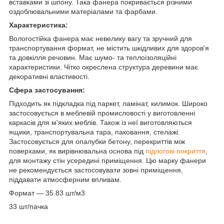
вставками зі шпону. Така фанера покривається різними
оздоблювальними матеріалами та фарбами.
Характеристика:
Вологостійка фанера має невелику вагу та зручний для
транспортування формат, не містить шкідливих для здоров'я
та довкілля речовин. Має шумо- та теплоізоляційні
характеристики. Чітко окреслена структура деревини має
декоративні властивості.
Сфера застосування:
Підходить як підкладка під паркет, ламінат, килимок.
Широко
застосовується в меблевій промисловості у виготовленні
каркасів для м'яких меблів. Також із неї виготовляються
ящики, транспортувальна тара, паковання, стелажі.
Застосовується для опалубки бетону, перекриттів між
поверхами, як вирівнювальна основа під
підлогові покриття
,
для монтажу стін усередині приміщення. Цю марку фанери
не рекомендується застосовувати зовні приміщення,
піддавати атмосферним впливам.
Формат — 35.83 шт/м3
33 шт/пачка