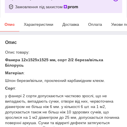
Замовлення під захистом
Опис
Характеристики
Доставка
Оплата
Умови п
Опис
Опис товару:
Фанера 12х1525х1525 мм, сорт 2/2 береза/вільха
Білорусь
Матеріал
:
Шпон берези/вільхи, проклеєний карбамідним клеєм.
Сорт
:
у фанері 2 сорти допускаються частково зрослі, що не
випадають, випадають сучки, отвори від них, червоточина
діаметром не більш ніж 6 мм. у кількості 6 шт. на 1 м2,
допускається також не більш ніж 10 здорових сучків, що
зрослися на 1 м2 діаметром до 25 мм, допускається починка
поверхні аркуша. Сучки та відкриті дефекти затягуються