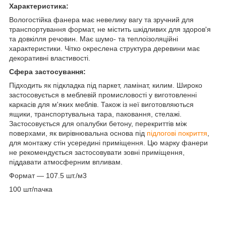
Характеристика:
Вологостійка фанера має невелику вагу та зручний для
транспортування формат, не містить шкідливих для здоров'я
та довкілля речовин. Має шумо- та теплоізоляційні
характеристики. Чітко окреслена структура деревини має
декоративні властивості.
Сфера застосування:
Підходить як підкладка під паркет, ламінат, килим.
Широко
застосовується в меблевій промисловості у виготовленні
каркасів для м'яких меблів. Також із неї виготовляються
ящики, транспортувальна тара, паковання, стелажі.
Застосовується для опалубки бетону, перекриттів між
поверхами, як вирівнювальна основа під
підлогові покриття
,
для монтажу стін усередині приміщення. Цю марку фанери
не рекомендується застосовувати зовні приміщення,
піддавати атмосферним впливам.
Формат — 107.5 шт./м3
100 шт/пачка