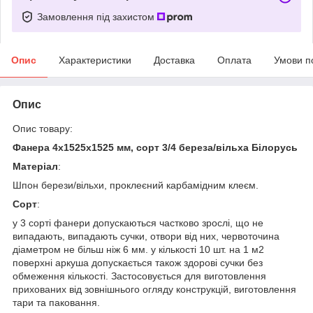
Замовлення під захистом
Опис
Характеристики
Доставка
Оплата
Умови п
Опис
Опис товару:
Фанера 4х1525х1525 мм, сорт 3/4 береза/вільха Білорусь
Матеріал
:
Шпон берези/вільхи, проклеєний карбамідним клеєм.
Сорт
:
у 3 сорті фанери допускаються частково зрослі, що не
випадають, випадають сучки, отвори від них, червоточина
діаметром не більш ніж 6 мм. у кількості 10 шт. на 1 м2
поверхні аркуша допускається також здорові сучки без
обмеження кількості. Застосовується для виготовлення
прихованих від зовнішнього огляду конструкцій, виготовлення
тари та паковання.