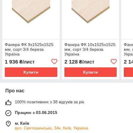
Фанера ФК 9х1525х1525
Фанера ФК 10х1525х1525
Фан
мм, сорт 3/4 береза
мм, сорт 3/4 береза
мм, 
Україна
Україна
Укра
1 936
2 128
2 1
₴/лист
₴/лист
Купити
Купити
Про нас
100% позитивних з 38 відгуків за рік
Працює з 03.06.2015
м. Київ
вул. Святошинська, 34к, Київ, Україна