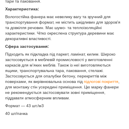
тари та паковання.
Характеристика:
Вологостійка фанера має невелику вагу та зручний для
транспортування формат, не містить шкідливих для здоров'я
та довкілля речовин. Має шумо- та теплоізоляційні
характеристики. Чітко окреслена структура деревини має
декоративні властивості.
Сфера застосування:
Підходить як підкладка під паркет, ламінат, килим.
Широко
застосовується в меблевій промисловості у виготовленні
каркасів для м'яких меблів. Також із неї виготовляються
ящики, транспортувальна тара, паковання, стелажі.
Застосовується для опалубки бетону, перекриттів між
поверхами, як вирівнювальна основа під
підлогові покриття
,
для монтажу стін усередині приміщення. Цю марку фанери
не рекомендується застосовувати зовні приміщення,
піддавати атмосферним впливам.
Формат — 43 шт./м3
40 шт/пачка