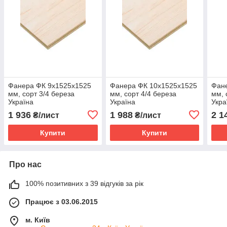
Фанера ФК 9х1525х1525
Фанера ФК 10х1525х1525
Фан
мм, сорт 3/4 береза
мм, сорт 4/4 береза
мм, 
Україна
Україна
Укра
1 936
1 988
2 1
₴/лист
₴/лист
Купити
Купити
Про нас
100% позитивних з 39 відгуків за рік
Працює з 03.06.2015
м. Київ