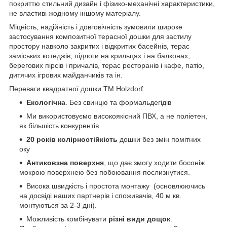
покриттю стильний дизайн і фізико-механічні характеристики,
не властиві жодному іншому матеріалу.
Міцність, надійність і довговічність зумовили широке
застосування композитної терасної дошки для застилу
простору навколо закритих і відкритих басейнів, терас
заміських котеджів, підлоги на крильцях і на балконах,
берегових пірсів і причалів, терас ресторанів і кафе, патіо,
дитячих ігрових майданчиків та ін.
Переваги квадратної дошки ТМ Holzdorf:
Екологічна
. Без свинцю та формальдегідів
Ми використовуємо високоякісний ПВХ, а не поліетен,
як більшість конкурентів
20 років колірностійкість
дошки без змін помітних
оку
Антиковзна поверхня
, що дає змогу ходити босоніж
мокрою поверхнею без побоювання послизнутися.
Висока швидкість і простота монтажу (основлюючись
на досвіді наших партнерів і споживачів, 40 м кв.
монтуються за 2-3 дні).
Можливість комбінувати
різні види дощок
.