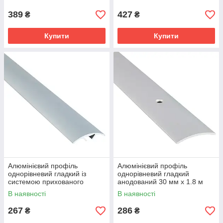
срібло
бронза
389
427
₴
₴
Купити
Купити
Алюмінієвий профіль
Алюмінієвий профіль
однорівневий гладкий із
однорівневий гладкий
системою прихованого
анодований 30 мм х 1.8 м
кріплення 28 мм х 1.8 м
срібло
В наявності
В наявності
срібло
267
286
₴
₴